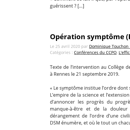
guérissent ? […]
Opération symptôme (
Le
25 avril 2020
par
Dominique Touchon
Catégories :
Conférences du CCPO
,
L'eff
Texte de l’intervention au Collège d
à Rennes le 21 septembre 2019.
« Le symptôme institue l’ordre dont s
L’empire de la science et l’extensio
d’annoncer les progrès du progr
manque-à-être et de la douleur 
dérangement de l’ordre d’une civil
DSM énumère, et où le tout un chacun