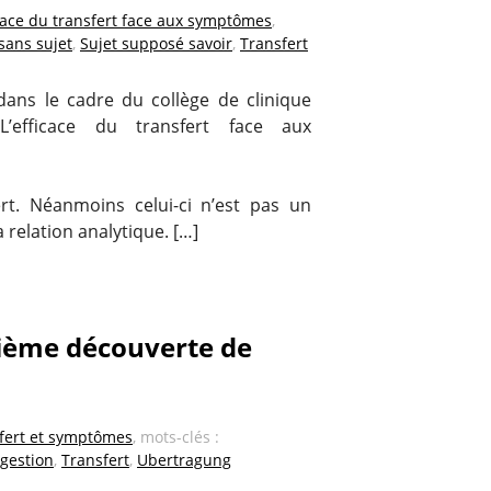
icace du transfert face aux symptômes
,
sans sujet
,
Sujet supposé savoir
,
Transfert
dans le cadre du collège de clinique
L’efficace du transfert face aux
ert. Néanmoins celui-ci n’est pas un
elation analytique. […]
ième découverte de
fert et symptômes
, mots-clés :
gestion
,
Transfert
,
Ubertragung