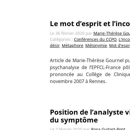
Le mot d’esprit et l’inc
Le
26 février 2020
par
Marie-Thérèse Go
Catégories :
Conférences du CCPO
,
L'Inc
désir
,
Métaphore
,
Métonymie
,
Mot d'espr
Article de Marie-Thérèse Gournel pu
psychanalyse de l’EPFCL-France pôl
prononcée au Collège de Clinique
novembre 2007 à Rennes.
Position de l’analyste v
du symptôme
Le
7 février 2020
par
Rosa Guitart-Pont