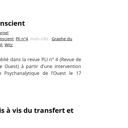
onscient
urnel
onscient
,
Pli n°4
, mots-clés :
Graphe du
it
,
Witz
blié dans la revue PLI n° 4 (Revue de
e Ouest) à partir d’une intervention
 Psychanalytique de l’Ouest le 17
is à vis du transfert et