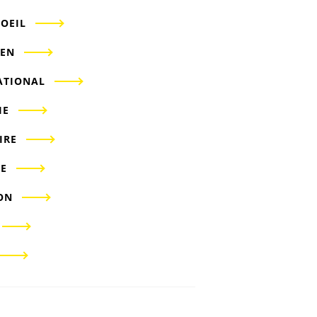
'OEIL
IEN
ATIONAL
IE
IRE
E
ON