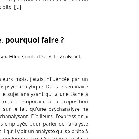
ipite. […]
, pourquoi faire ?
e analytique
, mots-clés :
Acte
,
Analysant
,
sieurs mois, j’étais influencée par un
acte psychanalytique. Dans le séminaire
 le sujet analysant qui a une tâche à
aire, contemporain de la proposition
d sur le fait qu’une psychanalyse ne
analysant. D’ailleurs, l’expression «
is employée pour parler de l’analyste
il qu’il y ait un analyste qui se prête à
r quelque chose. C’est parce qu’il y a