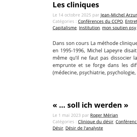
Les cliniques
Le
14 octobre 2025
par
Jean-Michel Arzu
Catégories :
Conférences du CCPO
,
Entret
Capitalisme
,
Institution
,
mon soutien psy
Dans son cours La méthode clinique
en 1995-1996, Michel Lapeyre disait
même qu’il ne faut pas dissocier la
emprunte et se forge dans les dif
(médecine, psychiatrie, psychologie,
« … soll ich werden »
Le
1 mai 2023
par
Roger Mérian
Catégories :
Clinique du désir
,
Conférenc
Désir
,
Désir de l'analyste