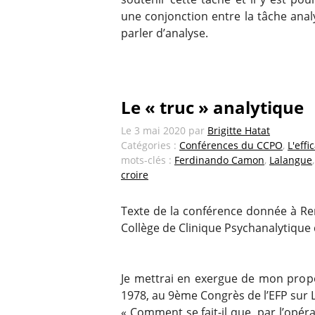
une conjonction entre la tâche anal
parler d’analyse.
Le « truc » analytique
Le
3 mai 2020
par
Brigitte Hatat
Catégories :
Conférences du CCPO
,
L'eff
mots-clés :
Ferdinando Camon
,
Lalangue
croire
Texte de la conférence donnée à Re
Collège de Clinique Psychanalytique 
Je mettrai en exergue de mon prop
1978, au 9ème Congrès de l’EFP sur La
« Comment se fait-il que, par l’opérat