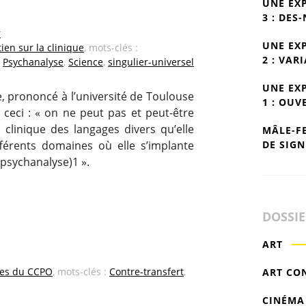
UNE EX
3 : DES
r
UNE EX
ien sur la clinique
, mots-clés :
2 : VAR
,
Psychanalyse
,
Science
,
singulier-universel
UNE EX
, prononcé à l’université de Toulouse
1 : OUV
 ceci : « on ne peut pas et peut-être
 clinique des langages divers qu’elle
MÂLE-F
DE SIGN
férents domaines où elle s’implante
 psychanalyse)1 ».
DOSSI
ART
es du CCPO
, mots-clés :
Contre-transfert
,
ART CO
CINÉMA