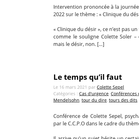
Intervention prononcée à la journé
2022 sur le thème : « Clinique du dési
« Clinique du désir », ce n’est pas u
comme le souligne Colette Soler – 
mais le désir, non. […]
Le temps qu’il faut
Le
16 mars 2021
par
Colette Sepel
Catégories :
Cas d'urgence
,
Conférences
Mendelsohn
,
tour du dire
,
tours des dits
Conférence de Colette Sepel, psych
par le C.C.P.O dans le cadre du thèm
Il arrive qu’un sujet hésite un cert