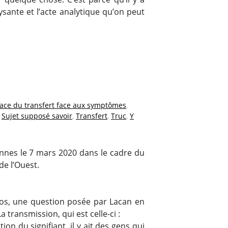
ysante et l’acte analytique qu’on peut
icace du transfert face aux symptômes
,
,
Sujet supposé savoir
,
Transfert
,
Truc
,
Y
nnes le 7 mars 2020 dans le cadre du
de l’Ouest.
os, une question posée par Lacan en
 transmission, qui est celle-ci :
ion du signifiant, il y ait des gens qui