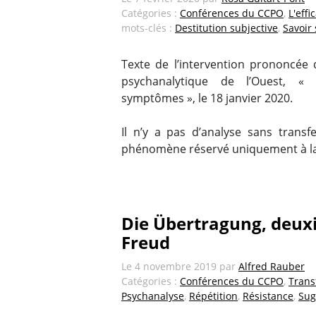
Catégories :
Conférences du CCPO
,
L'eff
mots-clés :
Destitution subjective
,
Savoir 
Texte de l’intervention prononcée 
psychanalytique de l’Ouest, « 
symptômes », le 18 janvier 2020.
Il n’y a pas d’analyse sans transf
phénomène réservé uniquement à la r
Die Übertragung, deux
Freud
Le
4 novembre 2019
par
Alfred Rauber
Catégories :
Conférences du CCPO
,
Trans
Psychanalyse
,
Répétition
,
Résistance
,
Sug