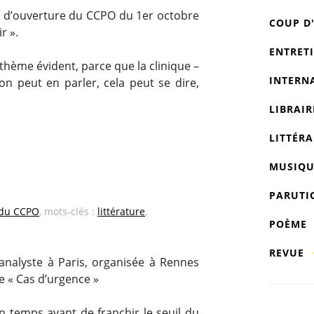
e d’ouverture du CCPO du 1er octobre
COUP D
r ».
ENTRET
n thème évident, parce que la clinique –
INTERN
on peut en parler, cela peut se dire,
LIBRAIR
LITTÉRA
MUSIQU
PARUTI
 du CCPO
, mots-clés :
littérature
,
POÈME
REVUE
analyste à Paris, organisée à Rennes
e « Cas d’urgence »
ain temps avant de franchir le seuil du