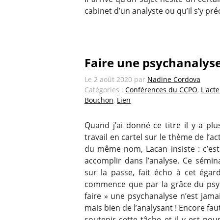
cabinet d’un analyste ou qu’il s’y préc
Faire une psychanalyse
Le
2 août 2020
par
Nadine Cordova
Catégories :
Conférences du CCPO
,
L'act
Bouchon
,
Lien
Quand j’ai donné ce titre il y a plu
travail en cartel sur le thème de l’
du même nom, Lacan insiste : c’est
accomplir dans l’analyse. Ce sémin
sur la passe, fait écho à cet égar
commence que par la grâce du psych
faire » une psychanalyse n’est jama
mais bien de l’analysant ! Encore faut-
soutenir cette tâche et il y est pou