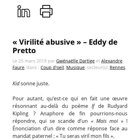
« Virilité abusive » – Eddy de
Pretto
Le
25 mars 2018
par
Gwénaëlle Dartige
et
Alexandre
Faure
, dans :
Coup d'oeil
,
Musique
, secteur(s):
Rennes
Kid
sonne juste.
Pour autant, qu’est-ce qui en fait une œuvre
résonnant au-delà du poème
If
de Rudyard
Kipling ? Anaphore de fin pourrions-nous
répondre, qui se scande d’un «
Mais moi
» !
Énonciation d’un dire comme réponse face au
mandat paternel : « Tu seras viril mon fils ».