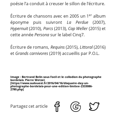
poésie l’a conduit à creuser le sillon de l’écriture.
er
Écriture de chansons avec en 2005 un 1
album
éponyme puis suivront
La Perdue
(2007),
Hypernuit
(2010),
Parcs
(2013),
Cap Weller
(2015) et
cette année
Persona
sur le label Cinq7.
Écriture de romans,
Requins
(2015),
Littoral
(2016)
et
Grands carnivores
(2019) accueillis par P.O.L.
Image : Bertrand Belin sous l’oeil et le collodion du photographe
bordelais. Pierre Wetzel,
[https://www.sudouest.fr/2016/04/16/disquaire-day-un-
photographe-bordelais-pour-une-edition-limitee-2333086-
2780.php]
Partagez cet article