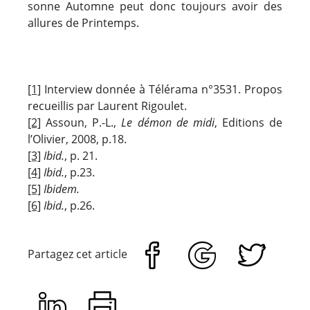
sonne Automne peut donc toujours avoir des
allures de Printemps.
[1]
Interview donnée à Télérama n°3531. Propos
recueillis par Laurent Rigoulet.
[2]
Assoun, P.-L.,
Le démon de midi
, Editions de
l’Olivier, 2008, p.18.
[3]
Ibid.
, p. 21.
[4]
Ibid.
, p.23.
[5]
Ibidem.
[6]
Ibid.
, p.26.
Partagez cet article