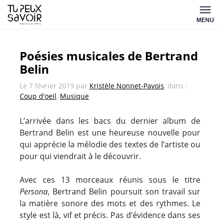
Aller
Tu
au
MENU
peux
contenu
savoir
Poésies musicales de Bertrand
Belin
Le
7 février 2019
par
Kristèle Nonnet-Pavois
, dans :
Coup d'oeil
,
Musique
L’arrivée dans les bacs du dernier album de
Bertrand Belin est une heureuse nouvelle pour
qui apprécie la mélodie des textes de l’artiste ou
pour qui viendrait à le découvrir.
Avec ces 13 morceaux réunis sous le titre
Persona
, Bertrand Belin poursuit son travail sur
la matière sonore des mots et des rythmes. Le
style est là, vif et précis. Pas d’évidence dans ses