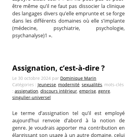
être même qu’il ne faut pas dissocier la clinique
des langages divers qu’elle emprunte et se forge
dans les différents domaines où elle s’implante
(médecine, psychiatrie, psychologie,
psychanalyse)1 ».
Assignation, c’est-à-dire ?
Le
30 octobre 2024
par
Dominique Marin
Catégories :
Jeunesse
,
modernité
,
sexualités
, mots-clés
:
assignation
,
discours intérieur
,
emprise
,
genre
,
singulier-universel
Le terme d’assignation tel qu’il est employé
aujourd’hui renvoie d’abord à la notion de
genre. Je voudrais apporter ma contribution en
élargissant son usage à un autre domaine, celui