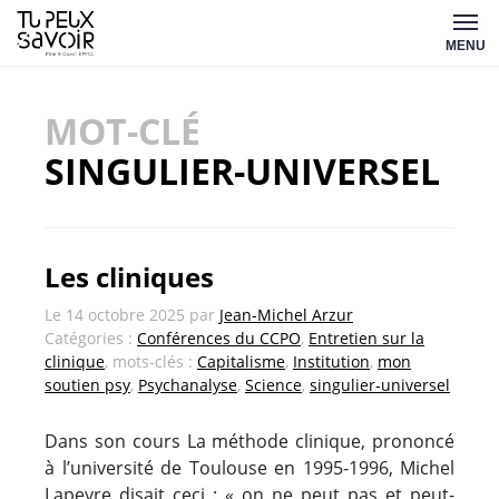
Aller
Tu
au
MENU
peux
contenu
savoir
MOT-CLÉ
SINGULIER-UNIVERSEL
Les cliniques
Le
14 octobre 2025
par
Jean-Michel Arzur
Catégories :
Conférences du CCPO
,
Entretien sur la
clinique
, mots-clés :
Capitalisme
,
Institution
,
mon
soutien psy
,
Psychanalyse
,
Science
,
singulier-universel
Dans son cours La méthode clinique, prononcé
à l’université de Toulouse en 1995-1996, Michel
Lapeyre disait ceci : « on ne peut pas et peut-