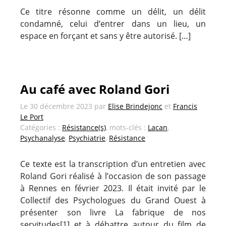
Ce titre résonne comme un délit, un délit
condamné, celui d’entrer dans un lieu, un
espace en forçant et sans y être autorisé. […]
Au café avec Roland Gori
Le
30 décembre 2023
par
Elise Brindejonc
et
Francis
Le Port
Catégories :
Résistance(s)
, mots-clés :
Lacan
,
Psychanalyse
,
Psychiatrie
,
Résistance
Ce texte est la transcription d’un entretien avec
Roland Gori réalisé à l’occasion de son passage
à Rennes en février 2023. Il était invité par le
Collectif des Psychologues du Grand Ouest à
présenter son livre La fabrique de nos
servitudes[1] et à débattre autour du film de