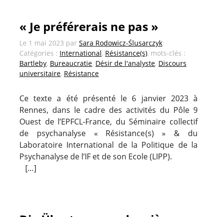
« Je préférerais ne pas »
Le
1 mai 2023
par
Sara Rodowicz-Ślusarczyk
Catégories :
International
,
Résistance(s)
, mots-clés :
Bartleby
,
Bureaucratie
,
Désir de l'analyste
,
Discours
universitaire
,
Résistance
Ce texte a été présenté le 6 janvier 2023 à
Rennes, dans le cadre des activités du Pôle 9
Ouest de l’EPFCL-France, du Séminaire collectif
de psychanalyse « Résistance(s) » & du
Laboratoire International de la Politique de la
Psychanalyse de l’IF et de son Ecole (LIPP).
[…]