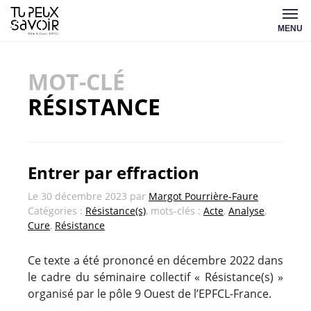
Aller
Tu
au
MENU
peux
contenu
savoir
MOT-CLÉ
RÉSISTANCE
Entrer par effraction
Le
30 décembre 2023
par
Margot Pourrière-Faure
Catégories :
Résistance(s)
, mots-clés :
Acte
,
Analyse
,
Cure
,
Résistance
Ce texte a été prononcé en décembre 2022 dans
le cadre du séminaire collectif « Résistance(s) »
organisé par le pôle 9 Ouest de l’EPFCL-France.