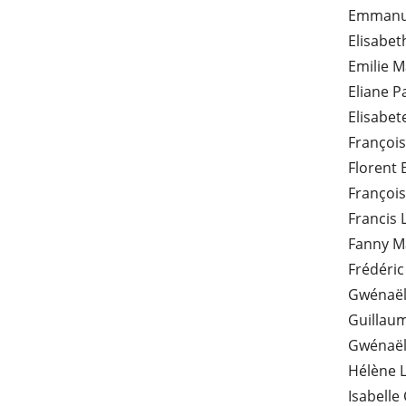
Emmanue
Elisabet
Emilie 
Eliane 
Elisabe
François
Florent 
Françoi
Francis 
Fanny M
Frédéric
Gwénaël
Guillau
Gwénaël
Hélène L
Isabelle