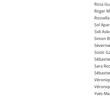
Rosa Gui
Roger M
Rossella
Sol Apar
Sidi Ask
Simon B
Séverin
Soizic G
Sébastie
Sara Rod
Sébastie
Véroniqu
Véroniq
Yves-Mar