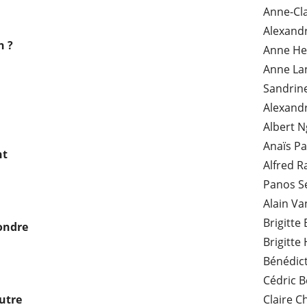
Anne-Cla
Alexand
n ?
Anne He
Anne La
Sandrin
Alexand
Albert 
Anaïs Pa
nt
Alfred R
Panos Se
Alain Va
Brigitte 
ondre
Brigitte
Bénédict
Cédric B
utre
Claire C