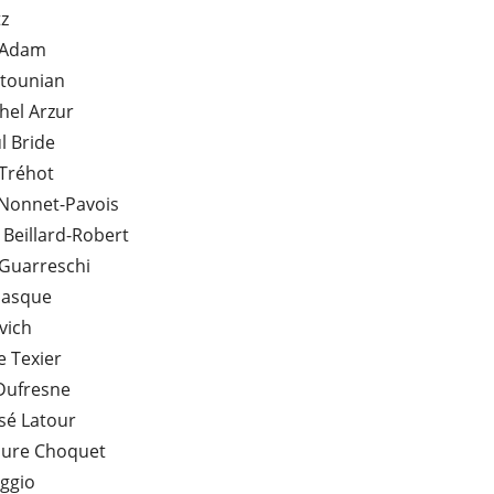
tz
 Adam
ltounian
hel Arzur
l Bride
 Tréhot
 Nonnet-Pavois
 Beillard-Robert
 Guarreschi
basque
ovich
 Texier
Dufresne
sé Latour
aure Choquet
ggio