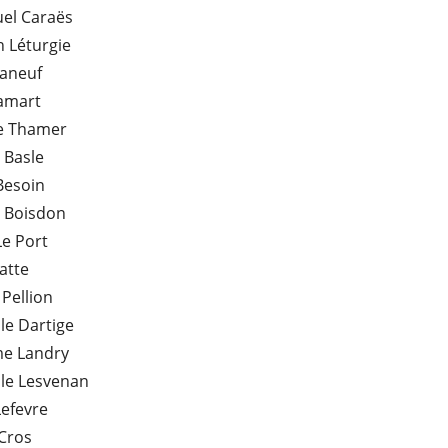
l Caraës
h Léturgie
Maneuf
Pamart
te Thamer
 Basle
Besoin
s Boisdon
Le Port
atte
 Pellion
le Dartige
me Landry
le Lesvenan
efevre
 Cros