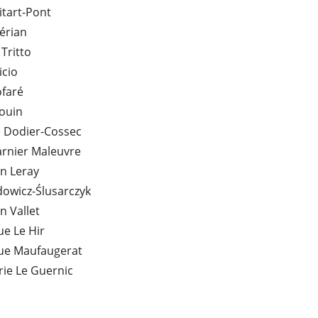
tart-Pont
érian
 Tritto
icio
ofaré
ouin
e Dodier-Cossec
arnier Maleuvre
n Leray
owicz-Ślusarczyk
n Vallet
e Le Hir
ue Maufaugerat
ie Le Guernic