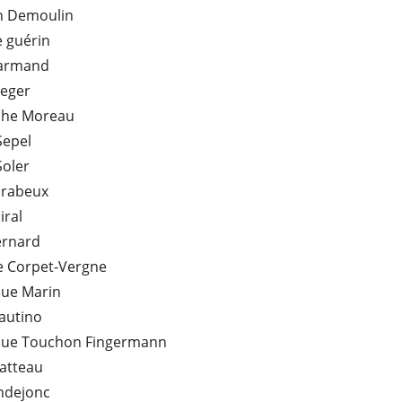
an Demoulin
e guérin
Harmand
Leger
phe Moreau
Sepel
Soler
arabeux
iral
ernard
e Corpet-Vergne
ue Marin
autino
ue Touchon Fingermann
atteau
indejonc