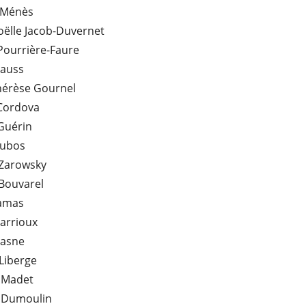
 Ménès
oëlle Jacob-Duvernet
Pourrière-Faure
rauss
hérèse Gournel
Cordova
Guérin
Dubos
 Zarowsky
Bouvarel
amas
arrioux
Lasne
Liberge
e Madet
 Dumoulin