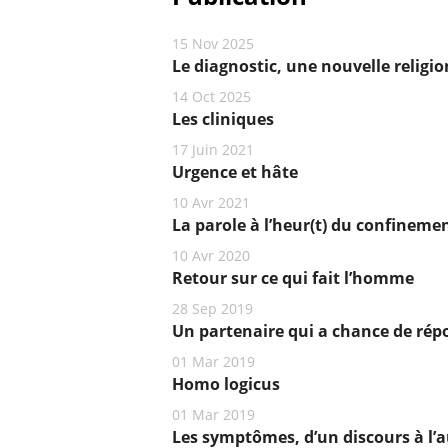
15 Nov 2025
Le diagnostic, une nouvelle religio
14 Oct 2025
Les cliniques
17 Juin 2021
Urgence et hâte
10 Avr 2021
La parole à l’heur(t) du confineme
10 Avr 2020
Retour sur ce qui fait l’homme
28 Sep 2019
Un partenaire qui a chance de rép
01 Mar 2019
Homo logicus
01 Mar 2019
Les symptômes, d’un discours à l’a