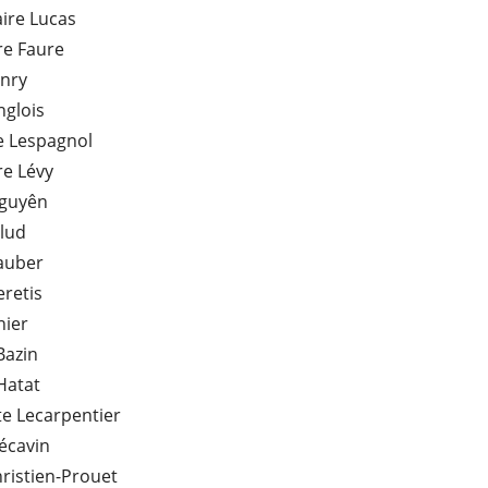
ire Lucas
re Faure
nry
nglois
e Lespagnol
re Lévy
Nguyên
lud
auber
retis
nier
Bazin
 Hatat
e Lecarpentier
écavin
hristien-Prouet