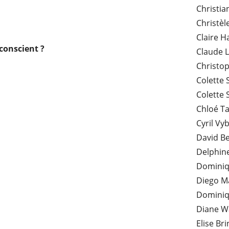
Christi
Christèl
Claire 
conscient ?
Claude 
Christo
Colette 
Colette 
Chloé T
Cyril Vyb
David B
Delphin
Dominiq
Diego M
Dominiq
Diane W
Elise Br