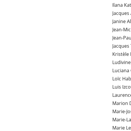
Ilana Ka
Jacques
Janine A
Jean-Mic
Jean-Pau
Jacques
Kristèle
Ludivine
Luciana
Loïc Ha
Luis Izc
Laurence
Marion 
Marie-Jo
Marie-L
Marie Le