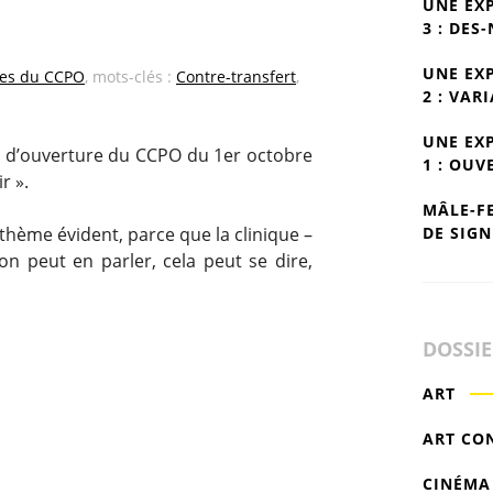
UNE EX
3 : DES
UNE EX
es du CCPO
, mots-clés :
Contre-transfert
,
2 : VAR
UNE EX
e d’ouverture du CCPO du 1er octobre
1 : OUV
r ».
MÂLE-F
DE SIGN
n thème évident, parce que la clinique –
on peut en parler, cela peut se dire,
DOSSI
ART
ART CO
CINÉMA