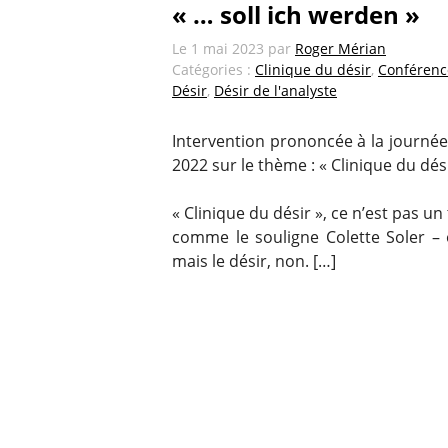
« … soll ich werden »
Le
1 mai 2023
par
Roger Mérian
Catégories :
Clinique du désir
,
Conférenc
Désir
,
Désir de l'analyste
Intervention prononcée à la journé
2022 sur le thème : « Clinique du dési
« Clinique du désir », ce n’est pas u
comme le souligne Colette Soler – 
mais le désir, non. […]