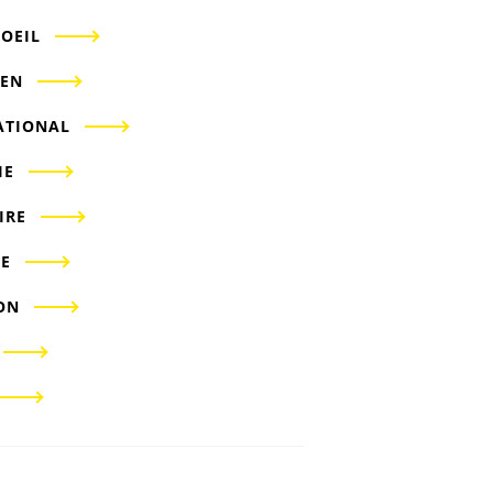
'OEIL
IEN
ATIONAL
IE
IRE
E
ON