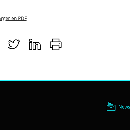
rger en PDF
Newsl
News