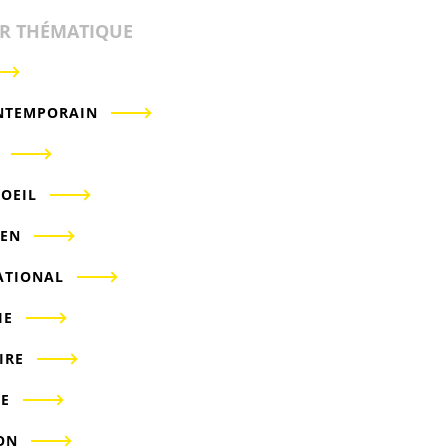
ER THÉMATIQUE
NTEMPORAIN
'OEIL
IEN
ATIONAL
IE
IRE
E
ON