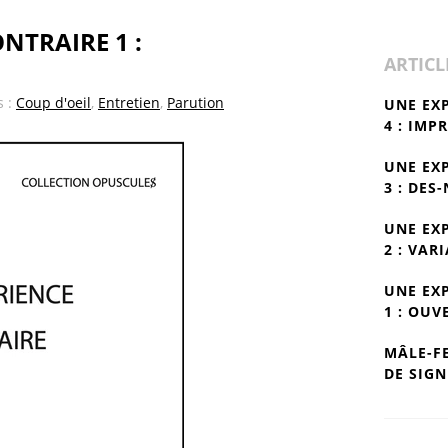
NTRAIRE 1 :
ARTICL
s :
Coup d'oeil
,
Entretien
,
Parution
UNE EX
4 : IMP
UNE EX
3 : DES
UNE EX
2 : VAR
UNE EX
1 : OUV
MÂLE-F
DE SIGN