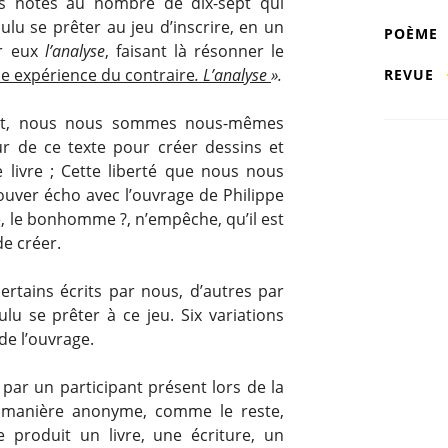
es notes au nombre de dix-sept qui
lu se prêter au jeu d’inscrire, en un
POÈME
ur eux
l’analyse
, faisant là résonner le
e expérience du contraire
. L’analyse
».
REVUE
nt, nous nous sommes nous-mêmes
r de ce texte pour créer dessins et
e livre ; Cette liberté que nous nous
ver écho avec l’ouvrage de Philippe
le, le bonhomme ?, n’empêche, qu’il est
de créer.
certains écrits par nous, d’autres par
lu se prêter à ce jeu. Six variations
de l’ouvrage.
 par un participant présent lors de la
e manière anonyme, comme le reste,
ue produit un livre, une écriture, un