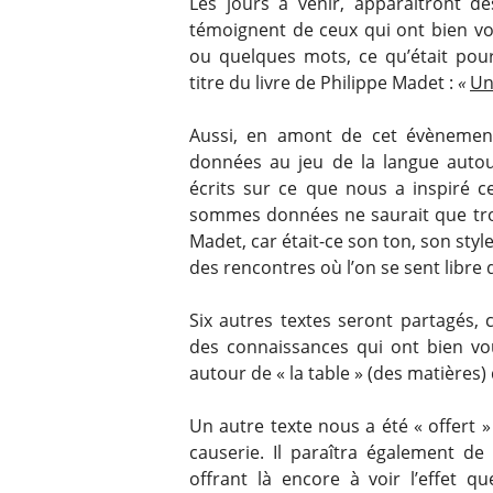
Les jours à venir, apparaîtront d
témoignent de ceux qui ont bien vou
ou quelques mots, ce qu’était po
titre du livre de Philippe Madet :
«
Un
Aussi, en amont de cet évèneme
données au jeu de la langue autou
écrits sur ce que nous a inspiré c
sommes données ne saurait que trou
Madet, car était-ce son ton, son sty
des rencontres où l’on se sent libre 
Six autres textes seront partagés, 
des connaissances qui ont bien vou
autour de « la table » (des matières) 
Un autre texte nous a été « offert »
causerie. Il paraîtra également d
offrant là encore à voir l’effet q