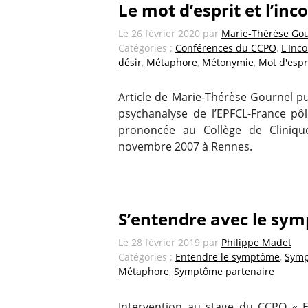
Le mot d’esprit et l’inc
Le
26 février 2020
par
Marie-Thérèse Go
Catégories :
Conférences du CCPO
,
L'Inc
désir
,
Métaphore
,
Métonymie
,
Mot d'espr
Article de Marie-Thérèse Gournel pu
psychanalyse de l’EPFCL-France pôl
prononcée au Collège de Clinique
novembre 2007 à Rennes.
S’entendre avec le sy
Le
28 février 2019
par
Philippe Madet
Catégories :
Entendre le symptôme
,
Sym
Métaphore
,
Symptôme partenaire
Intervention au stage du CCPO « 