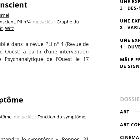
UNE EX
onscient
3 : DES
urnel
UNE EX
onscient
,
Pli n°4
, mots-clés :
Graphe du
2 : VAR
it
,
Witz
UNE EX
blié dans la revue PLI n° 4 (Revue de
1 : OUV
e Ouest) à partir d’une intervention
 Psychanalytique de l’Ouest le 17
MÂLE-F
DE SIGN
mptôme
DOSSI
ART
ptôme
, mots-clés :
Fonction du symptôme
,
ART CO
CINÉMA
Entendre le symptôme », Rennes, 31