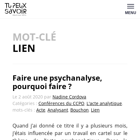
Aller
Tu
au
MENU
peux
contenu
savoir
MOT-CLÉ
LIEN
Faire une psychanalyse,
pourquoi faire ?
Le
2 août 2020
par
Nadine Cordova
Catégories :
Conférences du CCPO
,
L'acte analytique
,
mots-clés :
Acte
,
Analysant
,
Bouchon
,
Lien
Quand j’ai donné ce titre il y a plusieurs mois,
j’étais influencée par un travail en cartel sur le