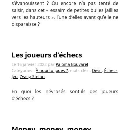
s’évanouissent ? Ou encore n’a pas tenté de
saisir, dans cet « essaim de petites bulles jaillies
vers les hauteurs », l’une d’elles avant qu’elle ne
disparaisse ?
Les joueurs d’échecs
Le
16 janvier 2022
par
Paloma Bouvarel
Catégories :
À quoi tu joues ?
, mots-clés :
Désir
,
Échecs
,
Jeu
,
Zweig Stefan
En quoi les névrosés sont-ils des joueurs
d’échecs ?
Money, money, money