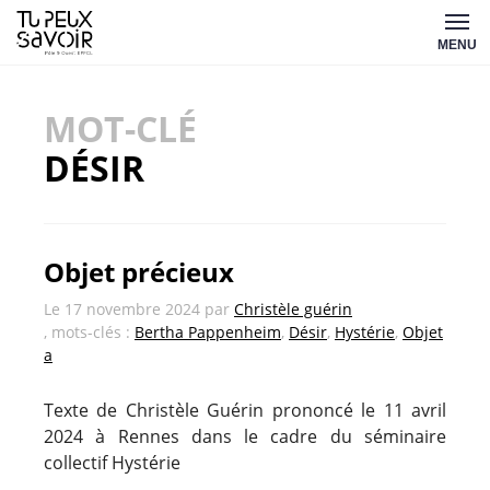
Aller
Tu
au
MENU
peux
contenu
savoir
MOT-CLÉ
DÉSIR
Objet précieux
Le
17 novembre 2024
par
Christèle guérin
, mots-clés :
Bertha Pappenheim
,
Désir
,
Hystérie
,
Objet
a
Texte de Christèle Guérin prononcé le 11 avril
2024 à Rennes dans le cadre du séminaire
collectif Hystérie