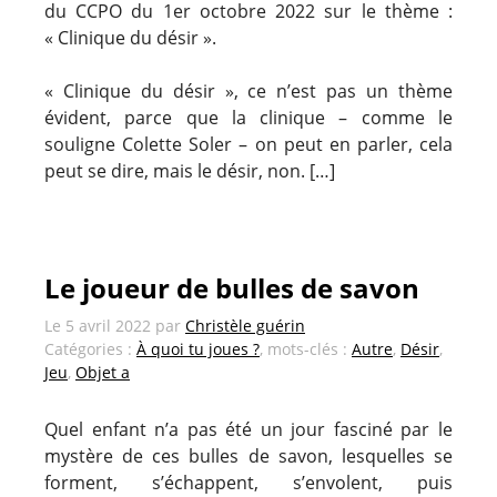
du CCPO du 1er octobre 2022 sur le thème :
« Clinique du désir ».
« Clinique du désir », ce n’est pas un thème
évident, parce que la clinique – comme le
souligne Colette Soler – on peut en parler, cela
peut se dire, mais le désir, non. […]
Le joueur de bulles de savon
Le
5 avril 2022
par
Christèle guérin
Catégories :
À quoi tu joues ?
, mots-clés :
Autre
,
Désir
,
Jeu
,
Objet a
Quel enfant n’a pas été un jour fasciné par le
mystère de ces bulles de savon, lesquelles se
forment, s’échappent, s’envolent, puis