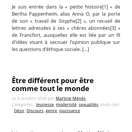
Je suis entrée dans la « petite histoire[1] » de
Bertha Pappenheim, alias Anna O, par la porte
de son « travail de Sisyphe[2] », un recueil de
lettres adressées à ses « chères abonnées[3] »
de Francfort, auxquelles elle est liée par un fil
d’idées visant à secouer l’opinion publique sur
les questions d’éthique sociale. […]
Être différent pour être
comme tout le monde
Le
6 octobre 2024
par
Martine Ménès
Catégories :
Jeunesse
,
modernité
,
sexualités
, mots-clés
:
Désir
,
Discours
,
genre
,
Jouissance