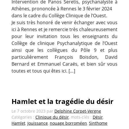
Intervention de Panos Seretis, psychanalyste à
Athènes, prononcée à Rennes le 3 février 2024
dans le cadre du Collège Clinique de l’Ouest.
Je suis très honoré de venir échanger avec vous
ici à Rennes et je remercie très chaleureusement
pour leur invitation tous les enseignants du
Collège de clinique Psychanalytique de l’Ouest
ainsi que les collègues du Pôle 9 et plus
particulièrement François Boisdon, David
Bernard et Emmanuel Caraës, et bien sûr vous
toutes et tous qui êtes ici. […]
Hamlet et la tragédie du désir
Le
7 octobre 2023
par
Delphine Corpet-Vergne
Catégories :
Clinique du désir
, mots-clés :
Désir
,
Hamlet
,
Jouissance
,
nouage borroméen
,
Sinthome