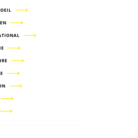
'OEIL
IEN
ATIONAL
IE
IRE
E
ON