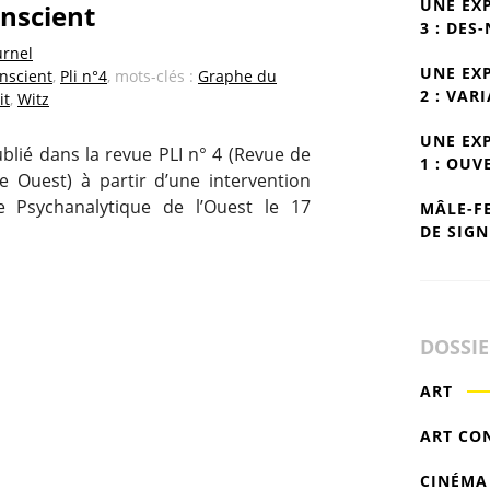
UNE EX
onscient
3 : DES
urnel
UNE EX
onscient
,
Pli n°4
, mots-clés :
Graphe du
2 : VAR
it
,
Witz
UNE EX
blié dans la revue PLI n° 4 (Revue de
1 : OUV
e Ouest) à partir d’une intervention
 Psychanalytique de l’Ouest le 17
MÂLE-F
DE SIGN
DOSSI
ART
ART CO
CINÉMA