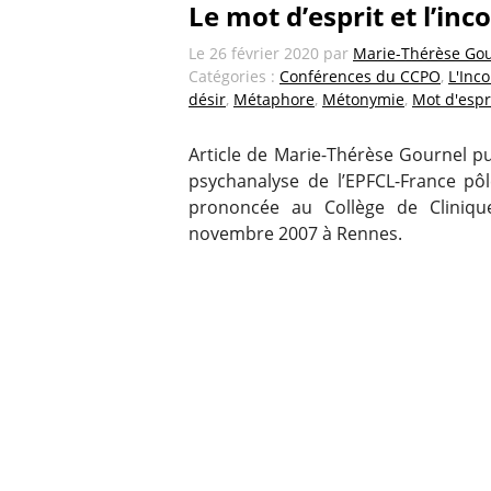
Le mot d’esprit et l’inc
Le
26 février 2020
par
Marie-Thérèse Go
Catégories :
Conférences du CCPO
,
L'Inc
désir
,
Métaphore
,
Métonymie
,
Mot d'espr
Article de Marie-Thérèse Gournel pu
psychanalyse de l’EPFCL-France pôl
prononcée au Collège de Clinique
novembre 2007 à Rennes.