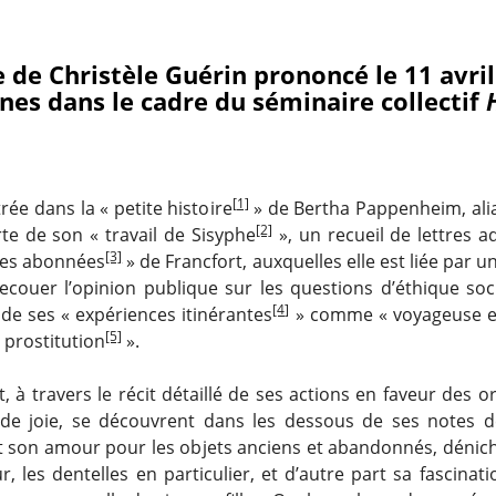
 de Christèle Guérin prononcé le 11 avril
nes dans le cadre du séminaire collectif
[1]
trée dans la « petite histoire
» de Bertha Pappenheim, ali
[2]
rte de son « travail de Sisyphe
», un recueil de lettres a
[3]
res abonnées
» de Francfort, auxquelles elle est liée par un 
ecouer l’opinion publique sur les questions d’éthique soci
[4]
de ses « expériences itinérantes
» comme « voyageuse e
[5]
 prostitution
».
 à travers le récit détaillé de ses actions en faveur des o
s de joie, se découvrent dans les dessous de ses notes 
t son amour pour les objets anciens et abandonnés, dénich
, les dentelles en particulier, et d’autre part sa fascinat