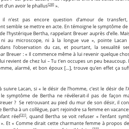
[28]
et d’un avoir le phallus
».
 il n’est pas encore question d’amour de transfert,
ient semble se mettre en acte. En témoigne le symptôme de
e l’hystérique Bertha, rappelant Breuer auprès d’elle. Mai
, ni au microscope, ni à la longue vue », pointe Laca
ans l’observation du cas, et pourtant, la sexualité s
 par Breuer : « Il commence même à lui revenir quelque cho
lui revient de chez lui – Tu t’en occupes un peu beaucoup.
omme, alarmé, et bon époux […], trouve qu’en effet ça su
à suivre Lacan, si « le désir de l’homme, c’est le désir de l
le symptôme de Bertha ne révélerait-il pas de façon ma
reuer ? Se retrouvant au pied du mur de son désir, il conf
 Bertha à un collègue, part rejoindre sa femme en vacances
[31]
nfant réel
, quand Bertha se voit refuser « l’enfant sym
». Et « Comme dirait cette charmante femme à propos d
[33]