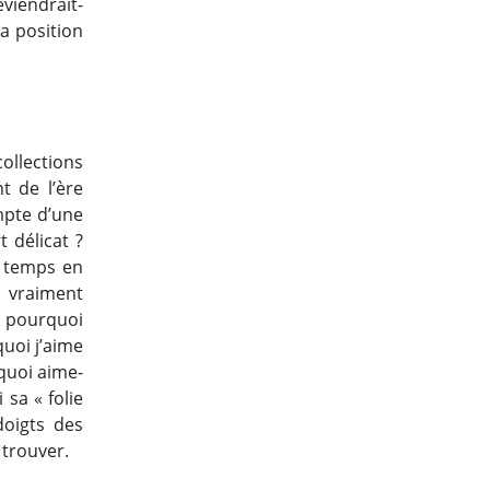
eviendrait-
sa position
llections
t de l’ère
ompte d’une
t délicat ?
de temps en
s vraiment
er pourquoi
quoi j’aime
rquoi aime-
 sa « folie
doigts des
 trouver.