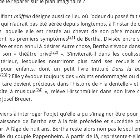
 de le réparer sur le plan imaginaire ?
nifiant
müffeln
désigne aussi ce lieu où l’odeur du passé fait s
qui n’aurait pas été aérée depuis longtemps, à l’instar de c
s laquelle elle est restée au chevet de son père mour
[21]
ont les premiers symptômes
de Bertha. Divisée entre
re et son ennui à désirer Autre chose, Bertha s’évade dans
[22]
son « théâtre privé
». S’inviterait-il dans les coulis
térieur, lesquelles nourriront plus tard ses recueils 
 pour enfants, dont un petit livre intitulé
Dans la bo
[23]
r
? Elle y évoque toujours des « objets endommagés ou d
 tare devient précieuse dans l’histoire de « la dentelle » et
[24]
oîte à musique
», relève Hirschmüller dans son livre 
 Josef Breuer.
n viens à interroger l’objet qu’elle a pu s’imaginer être pour 
 naissance de Bertha est à la fois précédée et succédée p
. A l’âge de huit ans, Bertha reste alors non pas le seul e
ille du couple Pappenheim. A partir de là, représente-t-ell