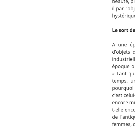
beauté, pl
il par l’o
hystériqu
Le sort d
A une ép
d’objets 
industriel
époque où 
« Tant que
temps, un
pourquoi i
c’est celu
encore mi
t-elle enc
de l’antiq
femmes, c’