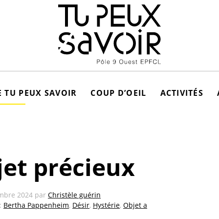
 TU PEUX SAVOIR
COUP D’OEIL
ACTIVITÉS
et précieux
mbre 2024
par
Christèle guérin
 :
Bertha Pappenheim
,
Désir
,
Hystérie
,
Objet a