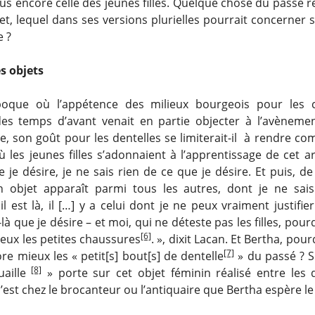
us encore celle des jeunes filles. Quelque chose du passé r
bjet, lequel dans ses versions plurielles pourrait concerner 
e ?
es objets
oque où l’appétence des milieux bourgeois pour les co
des temps d’avant venait en partie objecter à l’avènemen
le, son goût pour les dentelles se limiterait-il à rendre c
les jeunes filles s’adonnaient à l’apprentissage de cet ar
 je désire, je ne sais rien de ce que je désire. Et puis, 
 objet apparaît parmi tous les autres, dont je ne sai
l est là, il […] y a celui dont je ne peux vraiment justifi
i-là que je désire – et moi, qui ne déteste pas les filles, pour
[6]
eux les petites chaussures
. », dixit Lacan. Et Bertha, pou
[7]
ore mieux les « petit[s] bout[s] de dentelle
» du passé ? Si
[8]
uaille
» porte sur cet objet féminin réalisé entre les 
est chez le brocanteur ou l’antiquaire que Bertha espère le