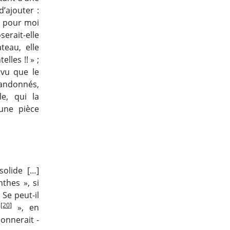
’ajouter :
st pour moi
erait-elle
eau, elle
lles !! » ;
rvu que le
abandonnés,
e, qui la
 une pièce
solide […]
nthes », si
 Se peut-il
[20]
é
», en
onnerait -