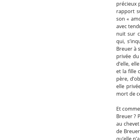
précieux 
rapport s
son « amo
avec tendr
nuit sur 
qui, s’in
Breuer à s
privée du
d’elle, el
et la fill
père, d’ob
elle privé
mort de ce
Et comment
Breuer ? 
au chevet 
de Breuer
qu’elle n’