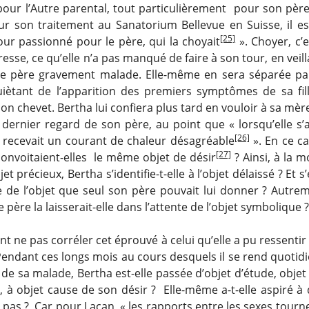
pour l’Autre parental, tout particulièrement pour son père
ur son traitement au Sanatorium Bellevue en Suisse, il es
[25]
ur passionné pour le père, qui la choyait
». Choyer, c’e
esse, ce qu’elle n’a pas manqué de faire à son tour, en veill
ce père gravement malade. Elle-même en sera séparée p
quiètant de l’apparition des premiers symptômes de sa fill
on chevet. Bertha lui confiera plus tard en vouloir à sa mère
 dernier regard de son père, au point que « lorsqu’elle s’
[26]
le recevait un courant de chaleur désagréable
». En ce ca
[27]
e convoitaient-elles le même objet de désir
? Ainsi, à la 
jet précieux, Bertha s’identifie-t-elle à l’objet délaissé ? Et s
e de l’objet que seul son père pouvait lui donner ? Autrem
 père la laisserait-elle dans l’attente de l’objet symbolique ?
 ne pas corréler cet éprouvé à celui qu’elle a pu ressenti
Pendant ces longs mois au cours desquels il se rend quoti
de sa malade, Bertha est-elle passée d’objet d’étude, obje
, à objet cause de son désir ? Elle-même a-t-elle aspiré à 
a pas ? Car pour Lacan, « les rapports entre les sexes tour