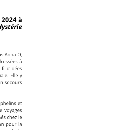
 2024 à
Hystérie
as Anna O,
dressées à
fil d’idées
ale. Elle y
n secours
rphelins et
de voyages
és chez le
ion pour la