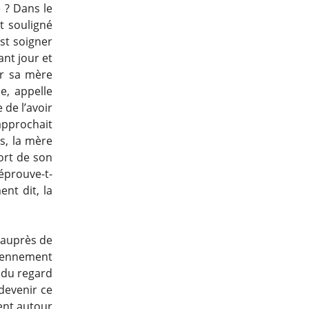
 ? Dans le
t souligné
st soigner
ant jour et
ar sa mère
e, appelle
 de l’avoir
approchait
s, la mère
mort de son
’éprouve-t-
ent dit, la
r auprès de
diennement
t du regard
devenir ce
nent autour