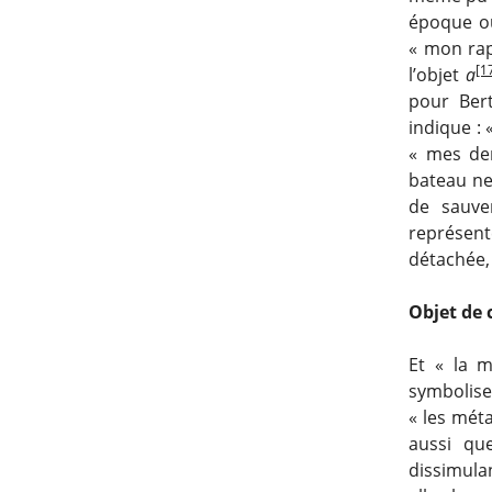
époque où
« mon rapp
[1
l’objet
a
pour Ber
indique : 
« mes den
bateau ne
de sauve
représent
détachée,
Objet de 
Et « la m
symboliser
« les mét
aussi qu
dissimula