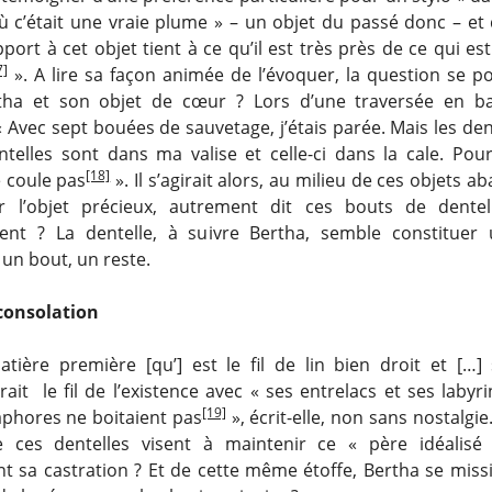
 c’était une vraie plume » – un objet du passé donc – et d
ort à cet objet tient à ce qu’il est très près de ce qui e
7]
». A lire sa façon animée de l’évoquer, la question se pos
tha et son objet de cœur ? Lors d’une traversée en bat
« Avec sept bouées de sauvetage, j’étais parée. Mais les dente
telles sont dans ma valise et celle-ci dans la cale. Pou
[18]
 coule pas
». Il s’agirait alors, au milieu de ces objets 
r l’objet précieux, autrement dit ces bouts de dentell
ent ? La dentelle, à suivre Bertha, semble constituer
 un bout, un reste.
consolation
atière première [qu’] est le fil de lin bien droit et […] 
ait le fil de l’existence avec « ses entrelacs et ses labyri
[19]
aphores ne boitaient pas
», écrit-elle, non sans nostalgie.
e ces dentelles visent à maintenir ce « père idéalis
nt sa castration ? Et de cette même étoffe, Bertha se missi