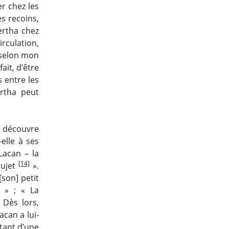
er chez les
es recoins,
ertha chez
culation,
 selon mon
fait, d’être
s entre les
ertha peut
 y découvre
elle à ses
Lacan – la
[14]
sujet
».
[son] petit
» ; « La
 Dès lors,
acan a lui-
tant d’une