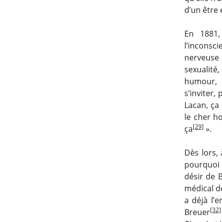
d’un être 
En 1881,
l’inconsc
nerveuse d
sexualité
humour, d
s’inviter,
Lacan, ça 
le cher h
[29]
ça
».
Dès lors, 
pourquoi 
désir de B
médical de
a déjà l’e
[32]
Breuer