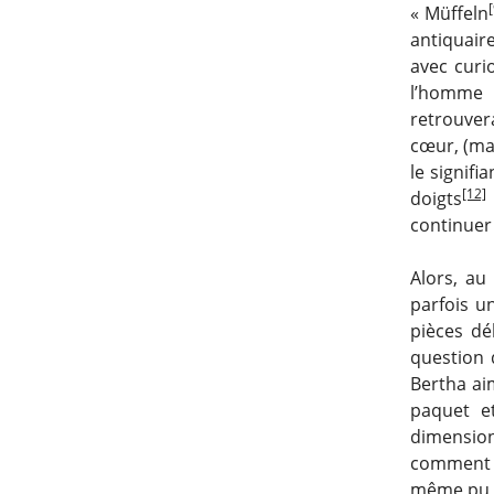
« Müffeln
antiquair
avec curi
l’homme 
retrouver
cœur, (mai
le signifi
[12]
doigts
continuer 
Alors, au 
parfois u
pièces dé
question 
Bertha aim
paquet e
dimension
comment ne
même pu t