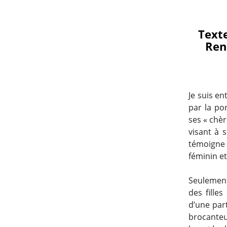
Texte
Ren
Je suis en
par la po
ses « chè
visant à s
témoigne 
féminin et
Seulement,
des fille
d’une par
brocanteur