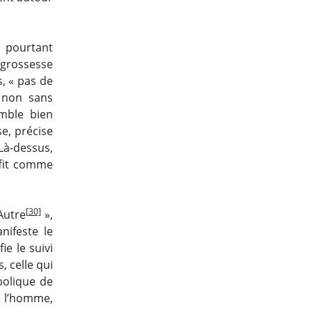
 pourtant
 grossesse
s, « pas de
n non sans
emble bien
se, précise
 Là-dessus,
ffit comme
[30]
’Autre
»,
nifeste le
ie le suivi
, celle qui
bolique de
e l’homme,