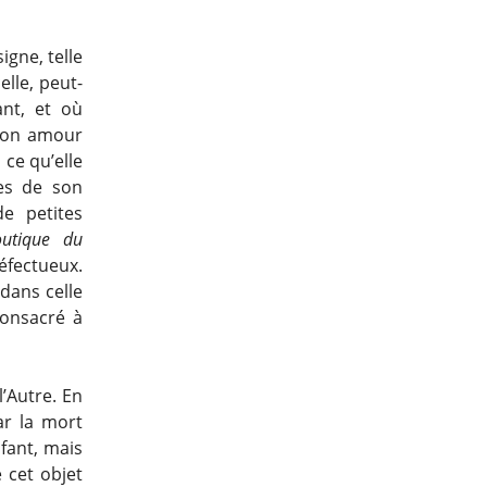
igne, telle
elle, peut-
ant, et où
 son amour
 ce qu’elle
ses de son
de petites
utique du
éfectueux.
 dans celle
consacré à
l’Autre. En
ar la mort
nfant, mais
e cet objet