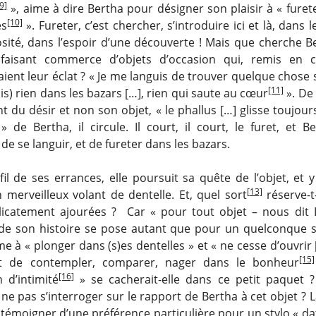
[9]
», aime à dire Bertha pour désigner son plaisir à « furet
[10]
es
». Fureter, c’est chercher, s’introduire ici et là, dans l
osité, dans l’espoir d’une découverte ! Mais que cherche B
faisant commerce d’objets d’occasion qui, remis en cir
aient leur éclat ? « Je me languis de trouver quelque chose
[11]
s) rien dans les bazars […], rien qui saute au cœur
». De 
ant du désir et non son objet, « le phallus […] glisse toujour
» de Bertha, il circule. Il court, il court, le furet, et B
de se languir, et de fureter dans les bazars.
fil de ses errances, elle poursuit sa quête de l’objet, et
[13]
n merveilleux volant de dentelle. Et, quel sort
réserve-t-
licatement ajourées ? Car « pour tout objet – nous dit 
de son histoire se pose autant que pour un quelconque 
e à « plonger dans (s)es dentelles » et « ne cesse d’ouvrir 
[15]
t de contempler, comparer, nager dans le bonheur
[16]
 d’intimité
» se cacherait-elle dans ce petit paquet ?
 pas s’interroger sur le rapport de Bertha à cet objet ? L
émoigner d’une préférence particulière pour un stylo « da