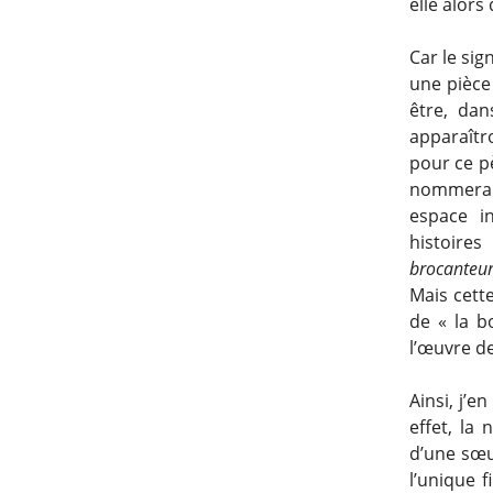
elle alors
Car le sig
une pièce 
être, dan
apparaîtr
pour ce pè
nommera 
espace in
histoires
brocanteu
Mais cette
de « la b
l’œuvre de
Ainsi, j’e
effet, la
d’une sœur
l’unique f