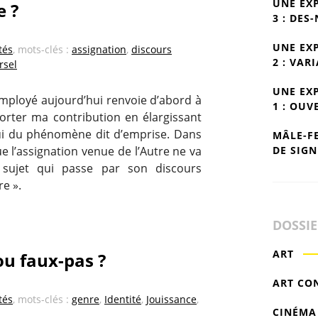
UNE EX
e ?
3 : DES
UNE EX
tés
, mots-clés :
assignation
,
discours
2 : VAR
rsel
UNE EX
 employé aujourd’hui renvoie d’abord à
1 : OUV
porter ma contribution en élargissant
ui du phénomène dit d’emprise. Dans
MÂLE-F
DE SIGN
e l’assignation venue de l’Autre ne va
 sujet qui passe par son discours
re ».
DOSSI
ART
ou faux-pas ?
ART CO
tés
, mots-clés :
genre
,
Identité
,
Jouissance
,
CINÉMA