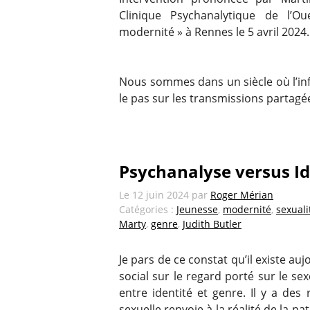
Clinique Psychanalytique de l’Oue
modernité » à Rennes le 5 avril 2024.
Nous sommes dans un siècle où l’inf
le pas sur les transmissions partagée
Psychanalyse versus Id
Le
12 juin 2024
par
Roger Mérian
Catégories :
Jeunesse
,
modernité
,
sexuali
Marty
,
genre
,
Judith Butler
Je pars de ce constat qu’il existe a
social sur le regard porté sur le s
entre identité et genre. Il y a des 
sexuelle renvoie à la réalité de la n