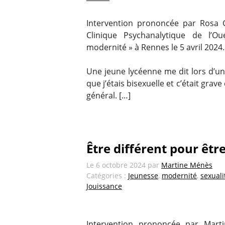
Intervention prononcée par Rosa G
Clinique Psychanalytique de l’Oue
modernité » à Rennes le 5 avril 2024.
Une jeune lycéenne me dit lors d’un
que j’étais bisexuelle et c’était grave
général. […]
Être différent pour êt
Le
6 octobre 2024
par
Martine Ménès
Catégories :
Jeunesse
,
modernité
,
sexuali
Jouissance
Intervention prononcée par Mart