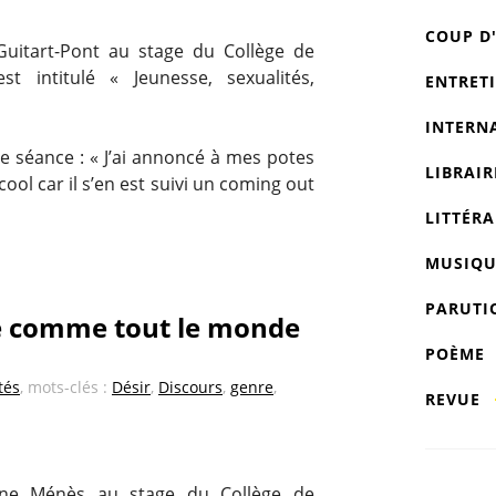
COUP D
uitart-Pont au stage du Collège de
st intitulé « Jeunesse, sexualités,
ENTRET
INTERN
e séance : « J’ai annoncé à mes potes
LIBRAIR
 cool car il s’en est suivi un coming out
LITTÉRA
MUSIQU
PARUTI
re comme tout le monde
POÈME
tés
, mots-clés :
Désir
,
Discours
,
genre
,
REVUE
ine Ménès au stage du Collège de