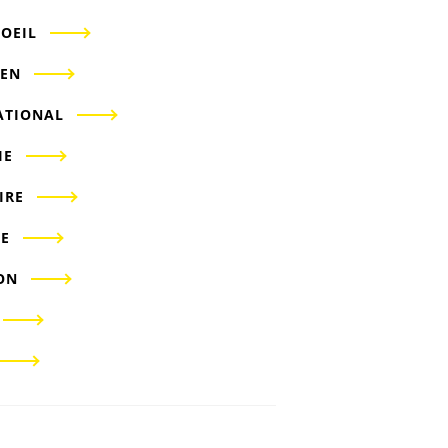
'OEIL
IEN
ATIONAL
IE
IRE
E
ON