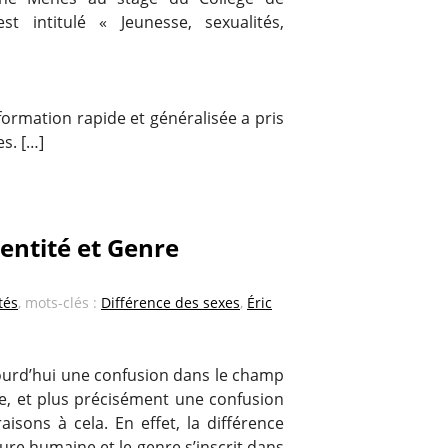
st intitulé « Jeunesse, sexualités,
ormation rapide et généralisée a pris
s. […]
entité et Genre
tés
, mots-clés :
Différence des sexes
,
Éric
ujourd’hui une confusion dans le champ
exe, et plus précisément une confusion
raisons à cela. En effet, la différence
ature humaine et le genre s’inscrit dans