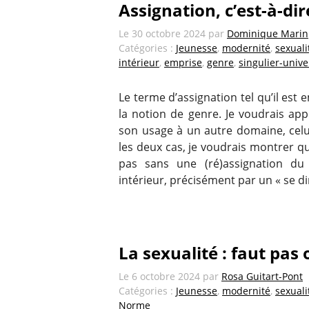
Assignation, c’est-à-dir
Le
30 octobre 2024
par
Dominique Marin
Catégories :
Jeunesse
,
modernité
,
sexuali
intérieur
,
emprise
,
genre
,
singulier-unive
Le terme d’assignation tel qu’il est
la notion de genre. Je voudrais ap
son usage à un autre domaine, cel
les deux cas, je voudrais montrer qu
pas sans une (ré)assignation du
intérieur, précisément par un « se di
La sexualité : faut pas 
Le
6 octobre 2024
par
Rosa Guitart-Pont
Catégories :
Jeunesse
,
modernité
,
sexuali
Norme