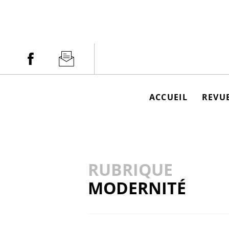
Aller
au
contenu
Facebook
Newsletter
ACCUEIL
REVUE
RUBRIQUE
MODERNITÉ