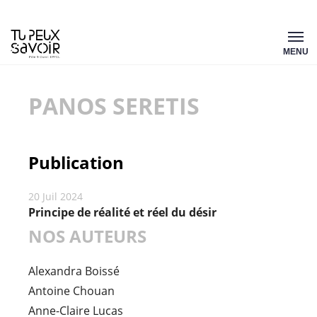
Aller
Tu
au
MENU
peux
contenu
savoir
PANOS SERETIS
Publication
20 Juil 2024
Principe de réalité et réel du désir
NOS AUTEURS
Alexandra Boissé
Antoine Chouan
Anne-Claire Lucas