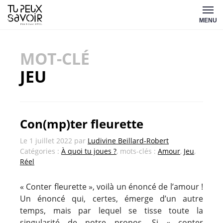
Aller
Tu
au
MENU
peux
contenu
savoir
MOT-CLÉ
JEU
Con(mp)ter fleurette
Le
1 juillet 2022
par
Ludivine Beillard-Robert
Catégories :
À quoi tu joues ?
, mots-clés :
Amour
,
Jeu
,
Réel
« Conter fleurette », voilà un énoncé de l’amour !
Un énoncé qui, certes, émerge d’un autre
temps, mais par lequel se tisse toute la
singularité de notre propos. Si « conter