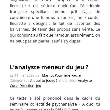
fleurette » est séduire quelqu’un, l’Académie
française spécifiant même qu’il s’agit de
convaincre une femme, à son origine « conter
fleurette » désignait le fait de raconter des
balivernes, de tenir des propos sans vérité. Ce
qui conjoint au fait que l’amour, assurément, on
ne peut pas en parler, sauf à s’y duper.
L’analyste meneur du jeu ?
Le
11 mai 2022
par
Margot Pourrière-Faure
Catégories :
À quoi tu joues ?
, mots-clés :
Analyste
,
Cure
,
Direction
,
Jeu
Ce texte a été prononcé dans le cadre du
séminaire collectif de psychanalyse « À quoi tu
joues ? » organisé par le Pôle 9 Ouest.