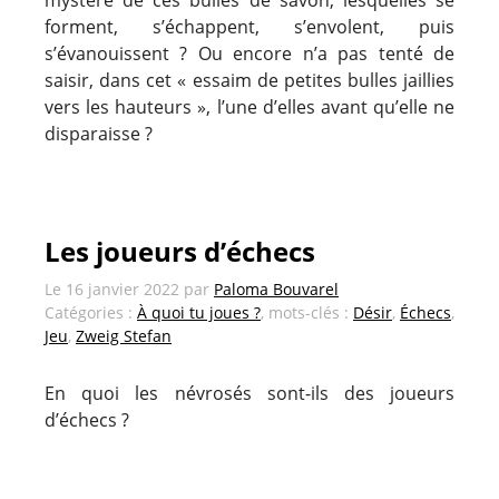
mystère de ces bulles de savon, lesquelles se
forment, s’échappent, s’envolent, puis
s’évanouissent ? Ou encore n’a pas tenté de
saisir, dans cet « essaim de petites bulles jaillies
vers les hauteurs », l’une d’elles avant qu’elle ne
disparaisse ?
Les joueurs d’échecs
Le
16 janvier 2022
par
Paloma Bouvarel
Catégories :
À quoi tu joues ?
, mots-clés :
Désir
,
Échecs
,
Jeu
,
Zweig Stefan
En quoi les névrosés sont-ils des joueurs
d’échecs ?