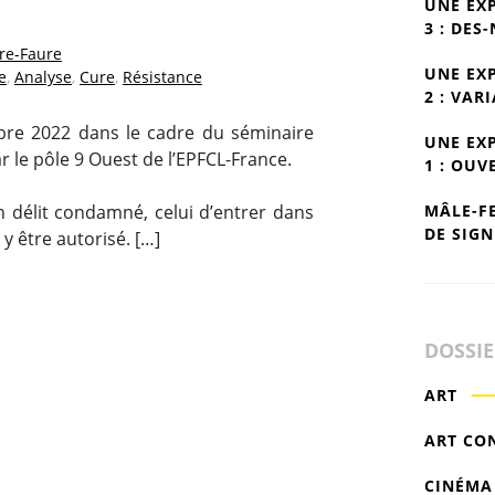
UNE EX
3 : DES
re-Faure
UNE EX
e
,
Analyse
,
Cure
,
Résistance
2 : VAR
re 2022 dans le cadre du séminaire
UNE EX
ar le pôle 9 Ouest de l’EPFCL-France.
1 : OUV
MÂLE-F
n délit condamné, celui d’entrer dans
DE SIGN
y être autorisé. […]
DOSSI
ART
ART CO
CINÉMA