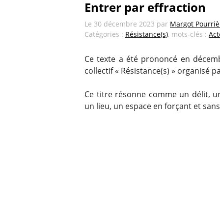
Entrer par effraction
Le
30 décembre 2023
par
Margot Pourriè
Catégories :
Résistance(s)
, mots-clés :
Act
Ce texte a été prononcé en décemb
collectif « Résistance(s) » organisé p
Ce titre résonne comme un délit, u
un lieu, un espace en forçant et sans 