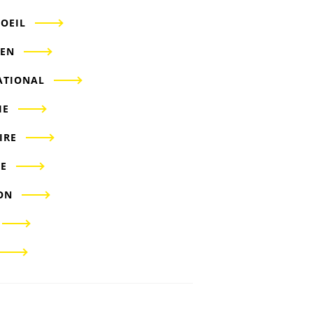
'OEIL
IEN
ATIONAL
IE
IRE
E
ON