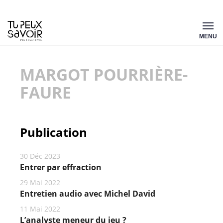
Aller
Tu
au
MENU
peux
contenu
savoir
MARGOT POURRIÈRE-
FAURE
Publication
30 Déc 2023
Entrer par effraction
29 Mai 2022
Entretien audio avec Michel David
11 Mai 2022
L’analyste meneur du jeu ?