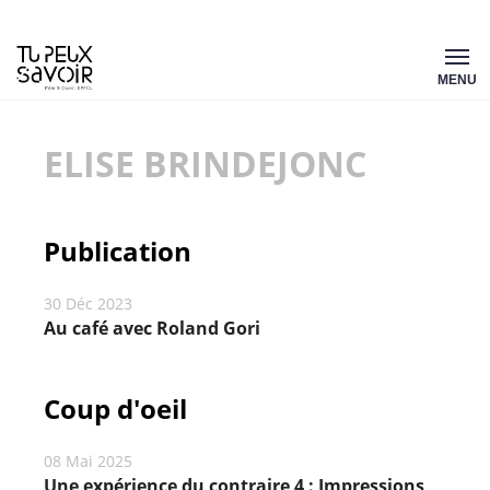
Aller
Tu
au
MENU
peux
contenu
savoir
ELISE BRINDEJONC
Publication
30 Déc 2023
Au café avec Roland Gori
Coup d'oeil
08 Mai 2025
Une expérience du contraire 4 : Impressions
,