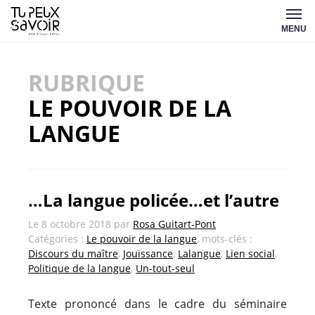
Aller
Tu
au
MENU
peux
contenu
savoir
RUBRIQUE
LE POUVOIR DE LA
LANGUE
…La langue policée…et l’autre
Le
8 octobre 2018
par
Rosa Guitart-Pont
Catégories :
Le pouvoir de la langue
, mots-clés :
Discours du maître
,
Jouissance
,
Lalangue
,
Lien social
,
Politique de la langue
,
Un-tout-seul
Texte prononcé dans le cadre du séminaire