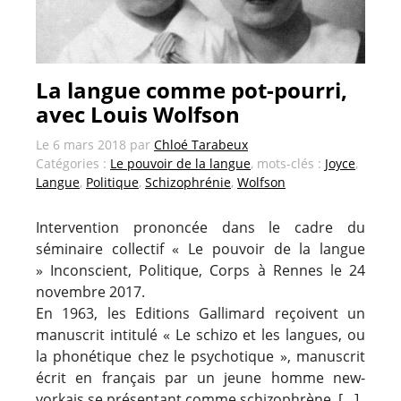
La langue comme pot-pourri,
avec Louis Wolfson
Le
6 mars 2018
par
Chloé Tarabeux
Catégories :
Le pouvoir de la langue
, mots-clés :
Joyce
,
Langue
,
Politique
,
Schizophrénie
,
Wolfson
Intervention prononcée dans le cadre du
séminaire collectif « Le pouvoir de la langue
» Inconscient, Politique, Corps à Rennes le 24
novembre 2017.
En 1963, les Editions Gallimard reçoivent un
manuscrit intitulé « Le schizo et les langues, ou
la phonétique chez le psychotique », manuscrit
écrit en français par un jeune homme new-
yorkais se présentant comme schizophrène. […]