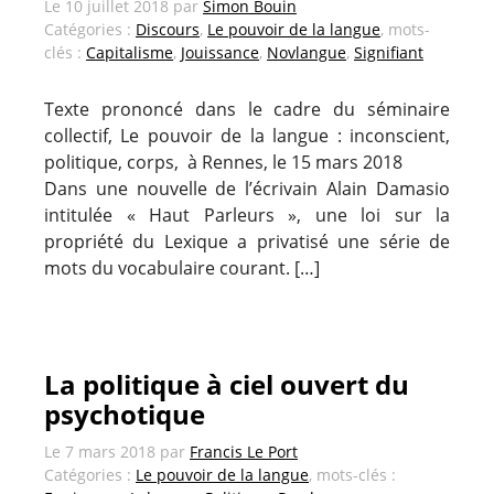
Le
10 juillet 2018
par
Simon Bouin
Catégories :
Discours
,
Le pouvoir de la langue
, mots-
clés :
Capitalisme
,
Jouissance
,
Novlangue
,
Signifiant
Texte prononcé dans le cadre du séminaire
collectif, Le pouvoir de la langue : inconscient,
politique, corps, à Rennes, le 15 mars 2018
Dans une nouvelle de l’écrivain Alain Damasio
intitulée « Haut Parleurs », une loi sur la
propriété du Lexique a privatisé une série de
mots du vocabulaire courant. […]
La politique à ciel ouvert du
psychotique
Le
7 mars 2018
par
Francis Le Port
Catégories :
Le pouvoir de la langue
, mots-clés :