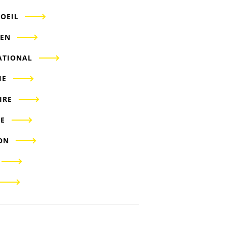
'OEIL
IEN
ATIONAL
IE
IRE
E
ON