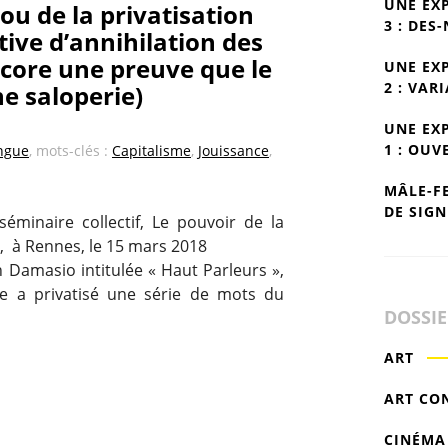
UNE EX
 ou de la privatisation
3 : DES
ve d’annihilation des
core une preuve que le
UNE EX
2 : VAR
ne saloperie)
UNE EX
1 : OUV
angue
, mots-clés :
Capitalisme
,
Jouissance
,
MÂLE-F
DE SIGN
minaire collectif, Le pouvoir de la
s, à Rennes, le 15 mars 2018
n Damasio intitulée « Haut Parleurs »,
ue a privatisé une série de mots du
DOSSI
ART
ART CO
CINÉMA