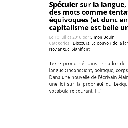
Spéculer sur la langue,
des mots comme tentati
équivoques (et donc en
capitalisme est belle u
Le
10 juillet 2018
par
Simon Bouin
Catégories :
Discours
,
Le pouvoir de la l
Novlangue
,
Signifiant
Texte prononcé dans le cadre du sé
langue : inconscient, politique, corp
Dans une nouvelle de l’écrivain Alai
une loi sur la propriété du Lexiq
vocabulaire courant. […]