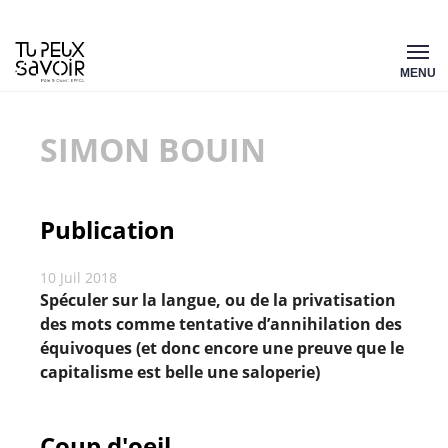
Aller
Tu
au
MENU
peux
contenu
savoir
SIMON BOUIN
Publication
10 Juil 2018
Spéculer sur la langue, ou de la privatisation
des mots comme tentative d’annihilation des
équivoques (et donc encore une preuve que le
capitalisme est belle une saloperie)
Coup d'oeil