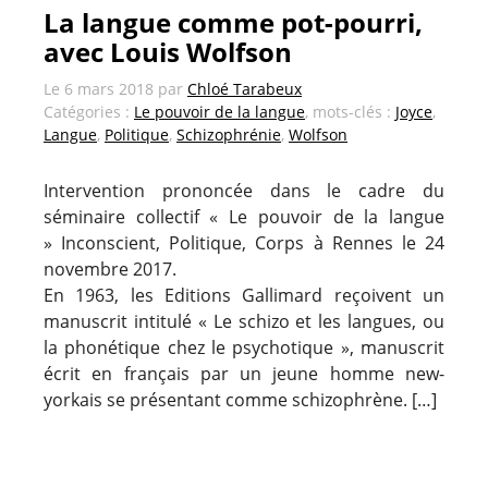
La langue comme pot-pourri,
avec Louis Wolfson
Le
6 mars 2018
par
Chloé Tarabeux
Catégories :
Le pouvoir de la langue
, mots-clés :
Joyce
,
Langue
,
Politique
,
Schizophrénie
,
Wolfson
Intervention prononcée dans le cadre du
séminaire collectif « Le pouvoir de la langue
» Inconscient, Politique, Corps à Rennes le 24
novembre 2017.
En 1963, les Editions Gallimard reçoivent un
manuscrit intitulé « Le schizo et les langues, ou
la phonétique chez le psychotique », manuscrit
écrit en français par un jeune homme new-
yorkais se présentant comme schizophrène. […]