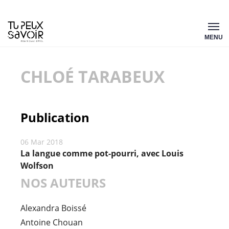
Aller
Tu
au
MENU
peux
contenu
savoir
CHLOÉ TARABEUX
Publication
06 Mar 2018
La langue comme pot-pourri, avec Louis
Wolfson
NOS AUTEURS
Alexandra Boissé
Antoine Chouan