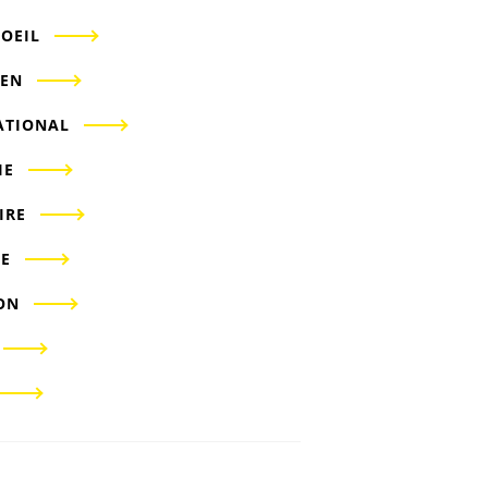
'OEIL
IEN
ATIONAL
IE
IRE
E
ON