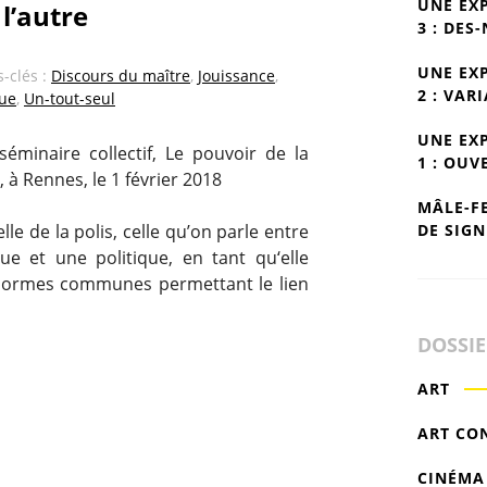
UNE EX
l’autre
3 : DES
UNE EX
s-clés :
Discours du maître
,
Jouissance
,
2 : VAR
gue
,
Un-tout-seul
UNE EX
minaire collectif, Le pouvoir de la
1 : OUV
, à Rennes, le 1 février 2018
MÂLE-F
DE SIGN
lle de la polis, celle qu’on parle entre
ue et une politique, en tant qu‘elle
 normes communes permettant le lien
DOSSI
ART
ART CO
CINÉMA