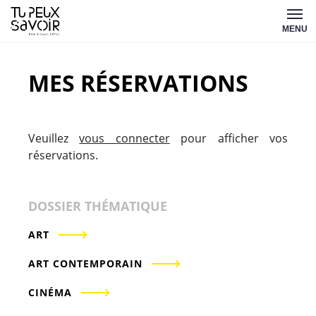
Aller
Tu
au
MENU
peux
contenu
savoir
MES RÉSERVATIONS
Veuillez
vous connecter
pour afficher vos
réservations.
DOSSIER THÉMATIQUE
ART
ART CONTEMPORAIN
CINÉMA