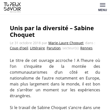
Aller
Tu
au
MENU
peux
contenu
savoir
Unis par la diversité – Sabine
Choquet
Le
31 octobre 2018
par
Marie-Laure Choquet
, dans :
Coup d'oeil
,
Littéraire
,
Parution
, secteur(s):
Rennes
Le titre de cet ouvrage accroche ! A l’heure où
l’on s’inquiète de la montée des
communautarismes d’un côté et du
nationalisme de l’autre notamment en Europe,
mais plus largement dans le monde, il est bon
de s’arrêter un moment sur les expériences
étrangères.
Si le travail de Sabine Choquet s’ancre dans une