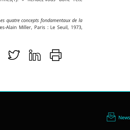
: Les quatre concepts fondamentaux de la
s-Alain Miller, Paris : Le Seuil, 1973,
Newsl
News