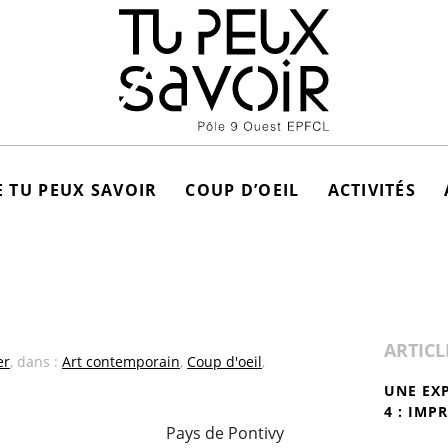
 TU PEUX SAVOIR
COUP D’OEIL
ACTIVITÉS
ARTICL
er
, dans :
Art contemporain
,
Coup d'oeil
,
UNE EX
4 : IMP
Pays de Pontivy