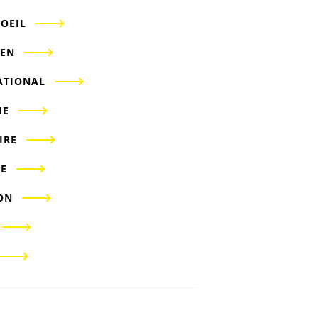
'OEIL
IEN
ATIONAL
IE
IRE
E
ON