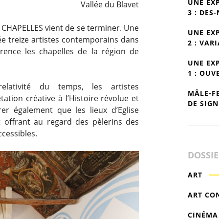
UNE EX
Vallée du Blavet
3 : DES
S CHAPELLES vient de se terminer. Une
UNE EX
ée treize artistes contemporains dans
2 : VAR
rrence les chapelles de la région de
UNE EX
1 : OUV
lativité du temps, les artistes
MÂLE-F
ation créative à l’Histoire révolue et
DE SIGN
er également que les lieux d’Eglise
 offrant au regard des pèlerins des
ccessibles.
DOSSI
ART
ART CO
CINÉMA