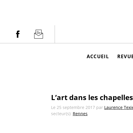
Aller
au
contenu
Facebook
Newsletter
ACCUEIL
REVUE
L’art dans les chapelles
Le
25 septembre 2017
par
Laurence Texi
secteur(s):
Rennes