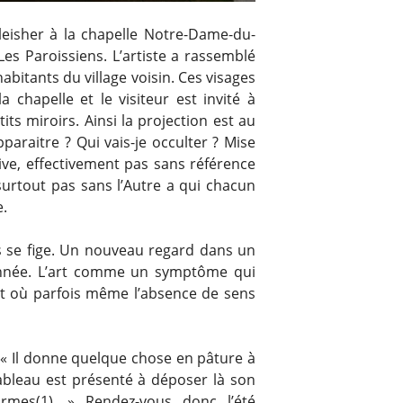
Fleisher à la chapelle Notre-Dame-du-
es Paroissiens. L’artiste a rassemblé
abitants du village voisin. Ces visages
a chapelle et le visiteur est invité à
its miroirs. Ainsi la projection est au
pparaitre ? Qui vais-je occulter ? Mise
ive, effectivement pas sans référence
surtout pas sans l’Autre a qui chacun
e.
ps se fige. Un nouveau regard dans un
née. L’art comme un symptôme qui
et où parfois même l’absence de sens
 : « Il donne quelque chose en pâture à
e tableau est présenté à déposer là son
mes(1). » Rendez-vous donc l’été