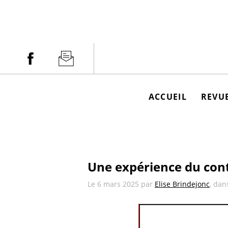
Aller
au
contenu
Facebook
Newsletter
ACCUEIL
REVUE
Une expérience du cont
Le
6 mars 2025
par
Elise Brindejonc
, dan