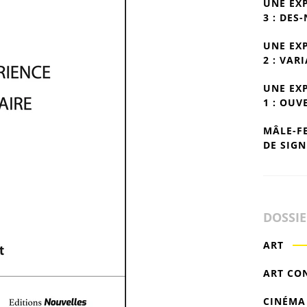
UNE EX
3 : DES
UNE EX
2 : VAR
UNE EX
1 : OUV
MÂLE-F
DE SIGN
DOSSI
ART
ART CO
CINÉMA