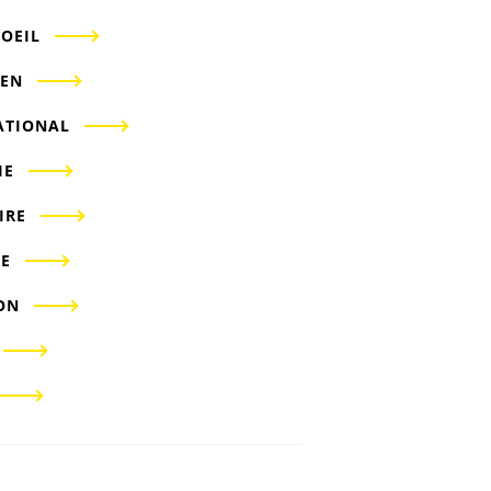
'OEIL
IEN
ATIONAL
IE
IRE
E
ON