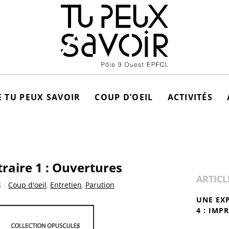
 TU PEUX SAVOIR
COUP D’OEIL
ACTIVITÉS
raire 1 : Ouvertures
ARTICL
s :
Coup d'oeil
,
Entretien
,
Parution
UNE EX
4 : IMP