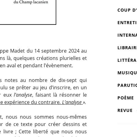
COUP D
ENTRET
INTERN
LIBRAIR
hilippe Madet du 14 septembre 2024 au
s là, quelques créations plurielles et
LITTÉRA
 en aval et pendant l’évènement.
MUSIQU
es notes au nombre de dix-sept qui
PARUTI
lu se prêter au jeu d’inscrire, en un
ur eux
l’analyse
, faisant là résonner le
POÈME
e expérience du contraire
. L’analyse
».
REVUE
nt, nous nous sommes nous-mêmes
r de ce texte pour créer dessins et
e livre ; Cette liberté que nous nous