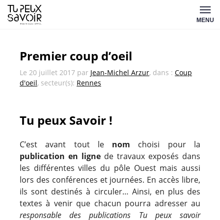
Aller
Tu
au
MENU
peux
contenu
savoir
Premier coup d’oeil
Le
20 juillet 2017
par
Jean-Michel Arzur
, dans :
Coup
d'oeil
, secteur(s):
Rennes
Tu peux Savoir !
C’est avant tout le
nom
choisi pour la
publication en ligne
de travaux exposés dans
les différentes villes du pôle Ouest mais aussi
lors des conférences et journées. En accès libre,
ils sont destinés à circuler… Ainsi, en plus des
textes à venir que chacun pourra adresser au
responsable des publications Tu peux savoir