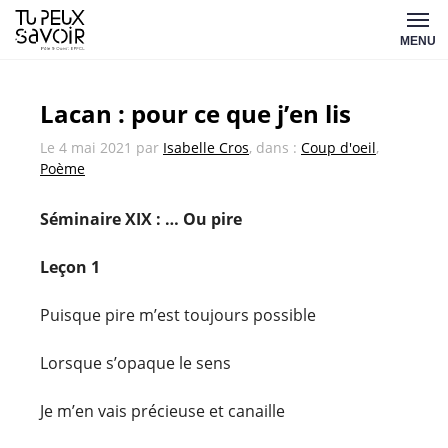
Aller
Tu
au
MENU
peux
contenu
savoir
Lacan : pour ce que j’en lis
Le
4 mai 2021
par
Isabelle Cros
, dans :
Coup d'oeil
,
Poème
Séminaire XIX : … Ou pire
Leçon 1
Puisque pire m’est toujours possible
Lorsque s’opaque le sens
Je m’en vais précieuse et canaille