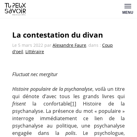
Aller
Tu
au
MENU
peux
contenu
savoir
La contestation du divan
Le
5 mars 2022
par
Alexandre Faure
, dans :
Coup
d'oeil
,
Littéraire
Fluctuat nec mergitur
Histoire populaire de la psychanalyse
, voilà un titre
qui dénote d’avec tous les grands livres qui
frisent
la confortable
[1]
Histoire de la
psychanalyse. La présence du mot « populaire »
interroge immédiatement ce lien de la
psychanalyse au politique, une psychanalyse
engagée dans la
polis
. Le psychologue,