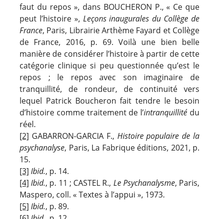
faut du repos », dans BOUCHERON P., « Ce que
peut l’histoire »,
Leçons inaugurales du Collège de
France
, Paris, Librairie Arthème Fayard et Collège
de France, 2016, p. 69. Voilà une bien belle
manière de considérer l’histoire à partir de cette
catégorie clinique si peu questionnée qu’est le
repos ; le repos avec son imaginaire de
tranquillité, de rondeur, de continuité vers
lequel Patrick Boucheron fait tendre le besoin
d’histoire comme traitement de l’
intranquillité
du
réel.
[2]
GABARRON-GARCIA F.,
Histoire populaire de la
psychanalyse
, Paris, La Fabrique éditions, 2021, p.
15.
[3]
Ibid.
, p. 14.
[4]
Ibid.
, p. 11 ; CASTEL R.,
Le Psychanalysme
, Paris,
Maspero, coll. « Textes à l’appui », 1973.
[5]
Ibid.
, p. 89.
[6]
Ibid.
, p. 12.