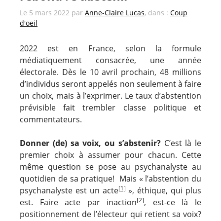
Le
5 mars 2022
par
Anne-Claire Lucas
, dans :
Coup
d'oeil
2022 est en France, selon la formule
médiatiquement consacrée, une année
électorale. Dès le 10 avril prochain, 48 millions
d’individus seront appelés non seulement à faire
un choix, mais à l’exprimer. Le taux d’abstention
prévisible fait trembler classe politique et
commentateurs.
Donner (de) sa voix, ou s’abstenir?
C’est là le
premier choix à assumer pour chacun. Cette
même question se pose au psychanalyste au
quotidien de sa pratique! Mais « l’abstention du
[1]
psychanalyste est un acte
», éthique, qui plus
[2]
est. Faire acte par inaction
, est-ce là le
positionnement de l’électeur qui retient sa voix?