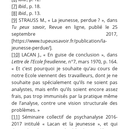
[7]
Ibid.
, p. 18.
[8]
Ibid.
, p. 13.
[9]
STRAUSS M., « La jeunesse, perdue ? », dans
Tu peux savoir
, Revue en ligne, publié le 25
septembre 2017,
[https://www.tupeuxsavoir.fr/publication/la-
jeunesse-perdue/].
[10]
LACAN J., « En guise de conclusion », dans
Lettre de l’Ecole freudienne
, n°7, mars 1970, p. 164.
« Et c’est pourquoi je souhaite qu’au cours de
notre Ecole viennent des travailleurs, dont je ne
souhaite pas spécialement qu’ils ne soient pas
analystes, mais enfin qu’ils soient encore assez
frais, pas trop immunisés par la pratique même
de l’analyse, contre une vision structurale des
problèmes. »
[11]
Séminaire collectif de psychanalyse 2016-
2017 intitulé « Lacan et la jeunesse », et qui