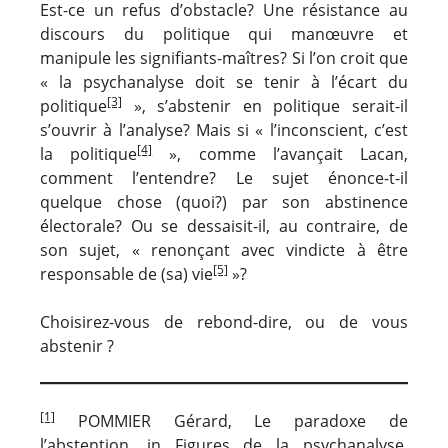
Est-ce un refus d’obstacle? Une résistance au
discours du politique qui manœuvre et
manipule les signifiants-maîtres? Si l’on croit que
« la psychanalyse doit se tenir à l’écart du
[3]
politique
», s’abstenir en politique serait-il
s’ouvrir à l’analyse? Mais si « l’inconscient, c’est
[4]
la politique
», comme l’avançait Lacan,
comment l’entendre? Le sujet énonce-t-il
quelque chose (quoi?) par son abstinence
électorale? Ou se dessaisit-il, au contraire, de
son sujet, « renonçant avec vindicte à être
[5]
responsable de (sa) vie
»?
Choisirez-vous de rebond-dire, ou de vous
abstenir ?
[1]
POMMIER Gérard, Le paradoxe de
l’abstention, in Figures de la psychanalyse,