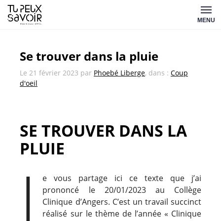
Aller
Tu
au
MENU
peux
contenu
savoir
Se trouver dans la pluie
Le
21 février 2023
par
Phoebé Liberge
, dans :
Coup
d'oeil
SE TROUVER DANS LA
PLUIE
J
e vous partage ici ce texte que j’ai
prononcé le 20/01/2023 au Collège
Clinique d’Angers. C’est un travail succinct
réalisé sur le thème de l’année « Clinique