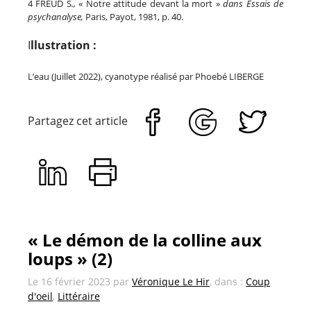
4 FREUD S
.,
« Notre attitude devant la mort »
dans Essais de
psychanalyse,
Paris, Payot, 1981, p. 40.
I
llustration :
L’eau (Juillet 2022), cyanotype réalisé par Phoebé LIBERGE
Partagez cet article
« Le démon de la colline aux
loups » (2)
Le
16 février 2023
par
Véronique Le Hir
, dans :
Coup
d'oeil
,
Littéraire