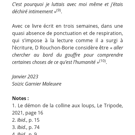
C’est pourquoi je luttais avec moi même et j’étais
(9)
déchiré intimement
»
.
Avec ce livre écrit en trois semaines, dans une
quasi absence de ponctuation et de respiration,
qui s’impose à la lecture comme il a surgi à
l’écriture, D Rouchon-Borie considère être «
aller
chercher au bord du gouffre pour comprendre
(10)
certaines choses de ce qu’est l’humanité
»
.
Janvier 2023
Soizic Garnier Maleuvre
Notes :
1. Le démon de la colline aux loups, Le Tripode,
2021, page 16
2.
Ibid
., p. 15
3.
Ibid
., p. 74
4.
Ibid
., p. 9