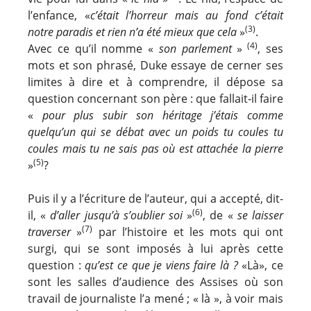
l’enfance, «
c’était l’horreur mais au fond c’était
(3)
notre paradis et rien n’a été mieux que cela
»
.
(4)
Avec ce qu’il nomme «
son parlement
»
, ses
mots et son phrasé, Duke essaye de cerner ses
limites à dire et à comprendre, il dépose sa
question concernant son père : que fallait-il faire
«
pour plus subir son héritage j’étais comme
quelqu’un qui se débat avec un poids tu coules tu
coules mais tu ne sais pas où est attachée la pierre
(5)
»
?
Puis il y a l’écriture de l’auteur, qui a accepté, dit-
(6)
il, «
d’aller jusqu’à s’oublier soi
»
, de «
se laisser
(7)
traverser
»
par l’histoire et les mots qui ont
surgi, qui se sont imposés à lui après cette
question :
qu’est ce que je viens faire là ?
«Là», ce
sont les salles d’audience des Assises où son
travail de journaliste l’a mené ; « là », à voir mais