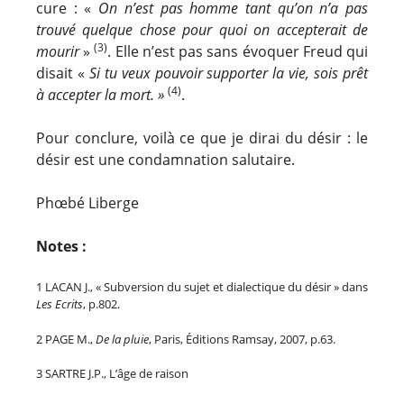
cure : «
On n’est pas homme tant qu’on n’a pas
trouvé quelque chose pour quoi on accepterait de
(3)
mourir
»
. Elle n’est pas sans évoquer Freud qui
disait «
Si tu veux pouvoir supporter la vie, sois prêt
(4)
à accepter la mort. »
.
Pour conclure, voilà ce que je dirai du désir : le
désir est une condamnation salutaire.
Phœbé Liberge
Notes :
1 LACAN J., « Subversion du sujet et dialectique du désir » dans
Les Ecrits
, p.802.
2 PAGE M.,
De la pluie
, Paris, Éditions Ramsay, 2007, p.63.
3 SARTRE J.P., L’âge de raison