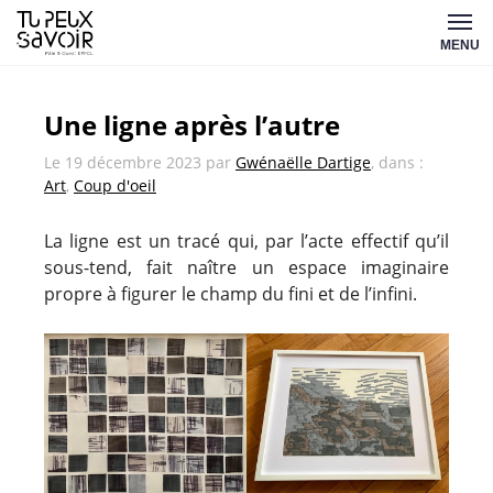
Aller
Tu
au
MENU
peux
contenu
savoir
Une ligne après l’autre
Le
19 décembre 2023
par
Gwénaëlle Dartige
, dans :
Art
,
Coup d'oeil
La ligne est un tracé qui, par l’acte effectif qu’il
sous-tend, fait naître un espace imaginaire
propre à figurer le champ du fini et de l’infini.