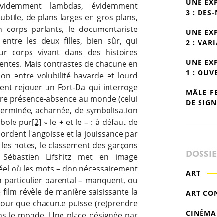
UNE EX
évidemment lambdas, évidemment
3 : DES
subtile, de plans larges en gros plans,
n corps parlants, le documentariste
UNE EX
 entre les deux filles, bien sûr, qui
2 : VAR
r corps vivant dans des histoires
UNE EX
férentes. Mais contrastes de chacune en
1 : OUV
ion entre volubilité bavarde et lourd
blent rejouer un Fort-Da qui interroge
MÂLE-F
opre présence-absence au monde (celui
DE SIGN
éterminée, acharnée, de symbolisation
mbole pur
[2]
» le + et le – : à défaut de
s bordent l’angoisse et la jouissance par
e, les notes, le classement des garçons
DOSSI
Sébastien Lifshitz met en image
el où les mots – don nécessairement
ART
en particulier parental – manquent, ou
 film révèle de manière saisissante la
ART CO
our que chacun.e puisse (re)prendre
CINÉMA
dans le monde. Une place désignée par