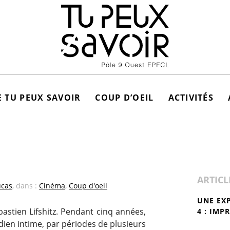
 TU PEUX SAVOIR
COUP D’OEIL
ACTIVITÉS
ARTICL
ucas
, dans :
Cinéma
,
Coup d'oeil
UNE EX
bastien Lifshitz. Pendant cinq années,
4 : IMP
idien intime, par périodes de plusieurs