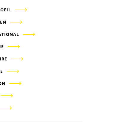
'OEIL
IEN
ATIONAL
IE
IRE
E
ON