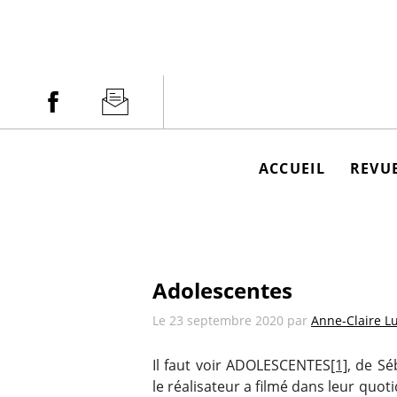
Aller
au
contenu
Facebook
Newsletter
ACCUEIL
REVUE
Adolescentes
Le
23 septembre 2020
par
Anne-Claire L
Il faut voir ADOLESCENTES
[1]
, de Sé
le réalisateur a filmé dans leur quot