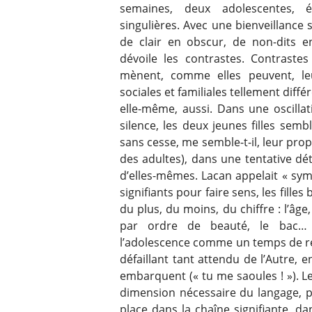
semaines, deux adolescentes, 
singulières. Avec une bienveillance 
de clair en obscur, de non-dits e
dévoile les contrastes. Contrastes
mènent, comme elles peuvent, leu
sociales et familiales tellement dif
elle-même, aussi. Dans une oscillat
silence, les deux jeunes filles sem
sans cesse, me semble-t-il, leur pr
des adultes), dans une tentative d
d’elles-mêmes. Lacan appelait « sy
signifiants pour faire sens, les fille
du plus, du moins, du chiffre : l’âg
par ordre de beauté, le bac… 
l’adolescence comme un temps de ré
défaillant tant attendu de l’Autre, 
embarquent (« tu me saoules ! »). Le
dimension nécessaire du langage, p
place dans la chaîne signifiante, 