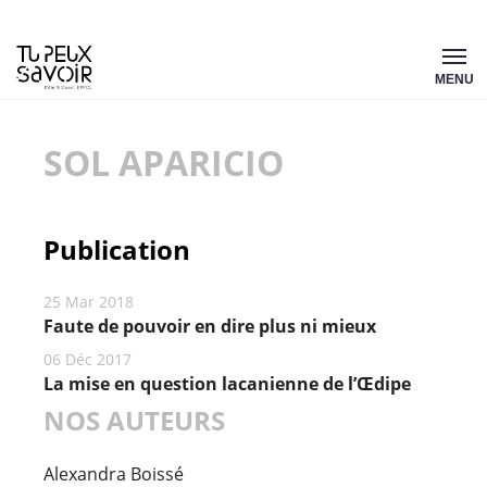
Aller
Tu
au
MENU
peux
contenu
savoir
SOL APARICIO
Publication
25 Mar 2018
Faute de pouvoir en dire plus ni mieux
06 Déc 2017
La mise en question lacanienne de l’Œdipe
NOS AUTEURS
Alexandra Boissé