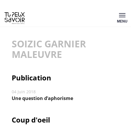
Aller
Tu
au
MENU
peux
contenu
savoir
SOIZIC GARNIER
MALEUVRE
Publication
04 Juin 2018
Une question d’aphorisme
Coup d'oeil