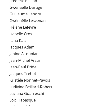
Frédéric Pellion
Gwénaëlle Dartige
Guillaume Landry
Gwénaëlle Lesvenan
Hélène Lefevre
Isabelle Cros
Ilana Katz
Jacques Adam
Janine Altounian
Jean-Michel Arzur
Jean-Paul Bride
Jacques Tréhot
Kristèle Nonnet-Pavois
Ludivine Beillard-Robert
Luciana Guarreschi
Loïc Habasque