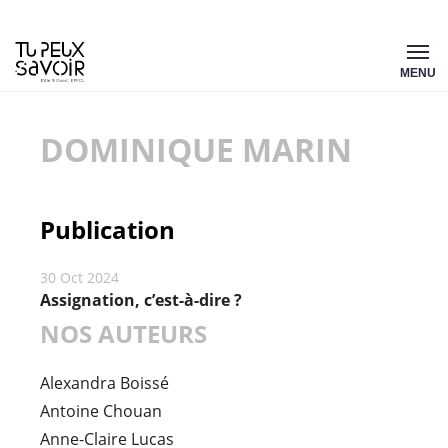
Aller
Tu
au
MENU
peux
contenu
savoir
DOMINIQUE MARIN
Publication
30 Oct 2024
Assignation, c’est-à-dire ?
NOS AUTEURS
Alexandra Boissé
Antoine Chouan
Anne-Claire Lucas