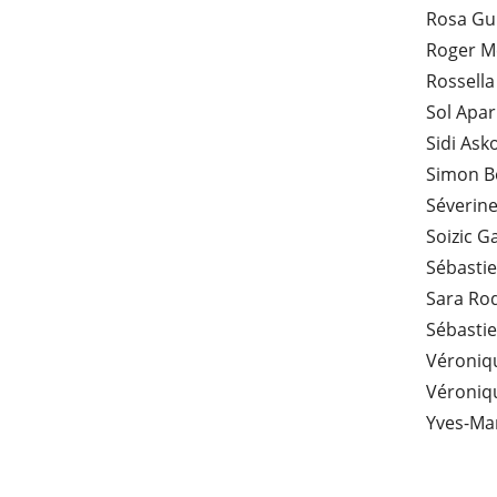
Rosa Gui
Roger M
Rossella
Sol Apar
Sidi Ask
Simon B
Séverin
Soizic G
Sébastie
Sara Rod
Sébastie
Véroniqu
Véroniq
Yves-Mar