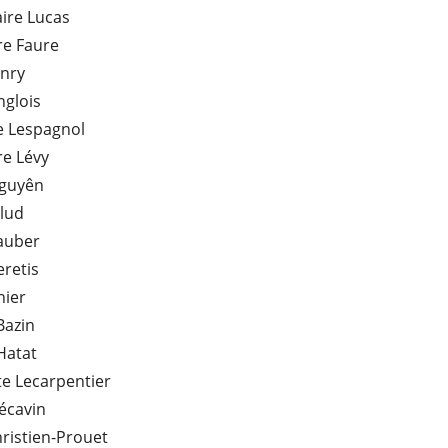
ire Lucas
re Faure
nry
nglois
e Lespagnol
re Lévy
Nguyên
lud
auber
retis
nier
Bazin
 Hatat
e Lecarpentier
écavin
hristien-Prouet