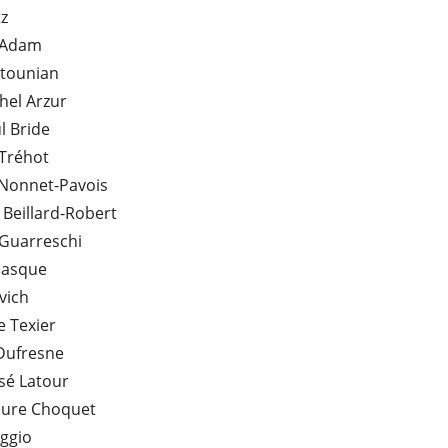
tz
 Adam
ltounian
hel Arzur
l Bride
 Tréhot
 Nonnet-Pavois
 Beillard-Robert
 Guarreschi
basque
ovich
 Texier
Dufresne
sé Latour
aure Choquet
ggio