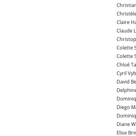
Christi
Christèl
Claire 
Claude 
Christo
Colette 
Colette 
Chloé T
Cyril Vyb
David B
Delphin
Dominiq
Diego M
Dominiq
Diane W
Elise Br