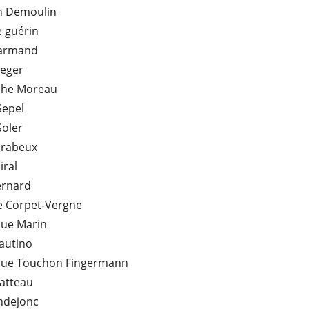
an Demoulin
e guérin
Harmand
Leger
phe Moreau
Sepel
Soler
arabeux
iral
ernard
e Corpet-Vergne
ue Marin
autino
ue Touchon Fingermann
atteau
indejonc