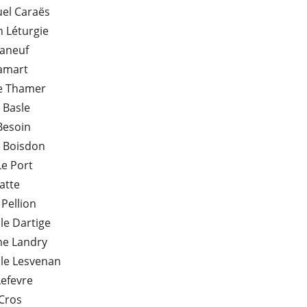
l Caraës
h Léturgie
Maneuf
Pamart
te Thamer
 Basle
Besoin
s Boisdon
Le Port
atte
 Pellion
le Dartige
me Landry
le Lesvenan
efevre
 Cros