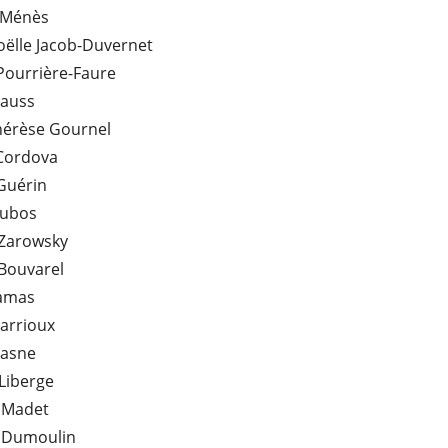
 Ménès
oëlle Jacob-Duvernet
Pourrière-Faure
rauss
hérèse Gournel
Cordova
Guérin
Dubos
 Zarowsky
Bouvarel
amas
arrioux
Lasne
Liberge
e Madet
 Dumoulin