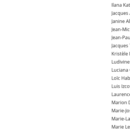
Ilana Ka
Jacques
Janine A
Jean-Mic
Jean-Pau
Jacques
Kristèle
Ludivine
Luciana
Loïc Ha
Luis Izc
Laurence
Marion 
Marie-Jo
Marie-L
Marie Le