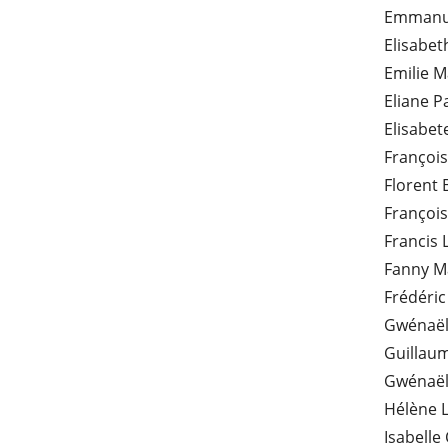
Emmanue
Elisabet
Emilie 
Eliane 
Elisabe
François
Florent 
Françoi
Francis 
Fanny M
Frédéric
Gwénaël
Guillau
Gwénaël
Hélène L
Isabelle