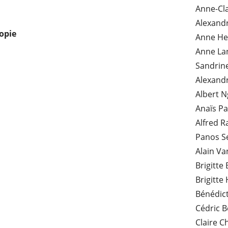
Anne-Cla
Alexand
copie
Anne He
Anne La
Sandrin
Alexand
Albert 
Anaïs Pa
Alfred R
Panos Se
Alain Va
Brigitte 
Brigitte
Bénédict
Cédric B
Claire C