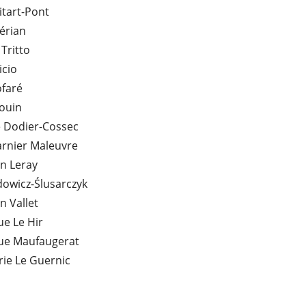
tart-Pont
érian
 Tritto
icio
ofaré
ouin
e Dodier-Cossec
arnier Maleuvre
n Leray
owicz-Ślusarczyk
n Vallet
e Le Hir
ue Maufaugerat
ie Le Guernic