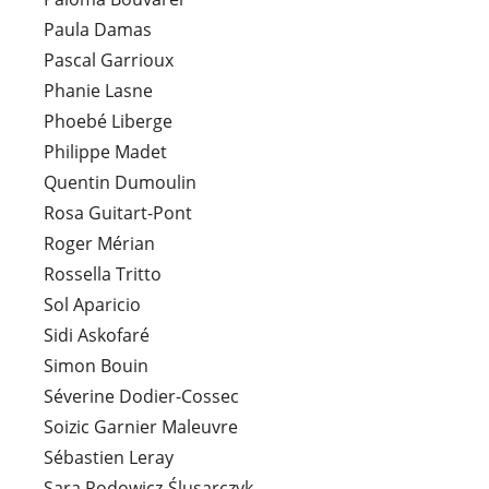
Paula Damas
Pascal Garrioux
Phanie Lasne
Phoebé Liberge
Philippe Madet
Quentin Dumoulin
Rosa Guitart-Pont
Roger Mérian
Rossella Tritto
Sol Aparicio
Sidi Askofaré
Simon Bouin
Séverine Dodier-Cossec
Soizic Garnier Maleuvre
Sébastien Leray
Sara Rodowicz-Ślusarczyk