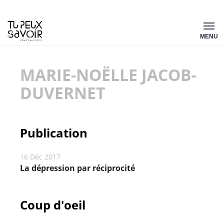
Aller
Tu
au
MENU
peux
contenu
savoir
MARIE-NOËLLE JACOB-
DUVERNET
Publication
16 Déc 2017
La dépression par réciprocité
Coup d'oeil