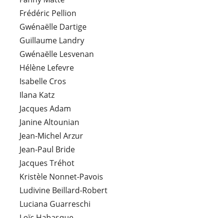
Frédéric Pellion
Gwénaëlle Dartige
Guillaume Landry
Gwénaëlle Lesvenan
Hélène Lefevre
Isabelle Cros
Ilana Katz
Jacques Adam
Janine Altounian
Jean-Michel Arzur
Jean-Paul Bride
Jacques Tréhot
Kristèle Nonnet-Pavois
Ludivine Beillard-Robert
Luciana Guarreschi
Loïc Habasque