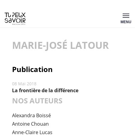
Aller
Tu
au
MENU
peux
contenu
savoir
MARIE-JOSÉ LATOUR
Publication
08 Mai 2018
La frontière de la différence
NOS AUTEURS
Alexandra Boissé
Antoine Chouan
Anne-Claire Lucas