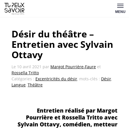
Aller
Tu
au
MENU
peux
contenu
savoir
Désir du théâtre –
Entretien avec Sylvain
Ottavy
Le
10 avril 2021
par
Margot Pourrière-Faure
et
Rossella Tritto
Catégories :
Excentricités du désir
, mots-clés :
Désir
,
Langue
,
Théâtre
Entretien réalisé par
Margot
Pourrière et Rossella Tritto avec
Sylvain Ottavy, c
omédien, metteur