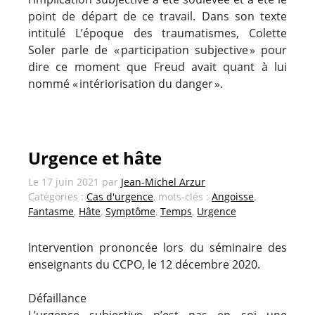
point de départ de ce travail. Dans son texte
intitulé L’époque des traumatismes, Colette
Soler parle de « participation subjective » pour
dire ce moment que Freud avait quant à lui
nommé « intériorisation du danger ».
Urgence et hâte
Le
17 juin 2021
par
Jean-Michel Arzur
Catégories :
Cas d'urgence
, mots-clés :
Angoisse
,
Fantasme
,
Hâte
,
Symptôme
,
Temps
,
Urgence
Intervention prononcée lors du séminaire des
enseignants du CCPO, le 12 décembre 2020.
Défaillance
L’urgence subjective n’est pas en soi une