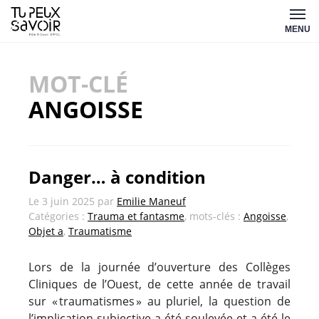
Aller
Tu
au
MENU
peux
contenu
savoir
MOT-CLÉ
ANGOISSE
Danger… à condition
Le
3 juin 2025
par
Emilie Maneuf
Catégories :
Trauma et fantasme
, mots-clés :
Angoisse
,
Objet a
,
Traumatisme
Lors de la journée d’ouverture des Collèges
Cliniques de l’Ouest, de cette année de travail
sur « traumatismes » au pluriel, la question de
l’implication subjective a été soulevée et a été le