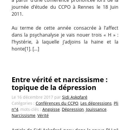
à partir d’une conférence prononcée lors de la
journée d’étude du CCPO à Rennes le 18 Juin
2011.
Au terme de cette année consacrée à l’affect
dans la psychanalyse je vais nouer trois « H » :
l’hystérie, à laquelle j’adjoins la haine et la
honte[1]. […]
Entre vérité et narcissisme :
topique de la dépression
Le
16 décembre 2017
par
Sidi Askofaré
Catégories :
Conférences du CCPO
,
Les dépressions
,
Pli
n°4
, mots-clés :
Angoisse
,
Dépression
,
Jouissance
,
Narcissisme
,
Vérité