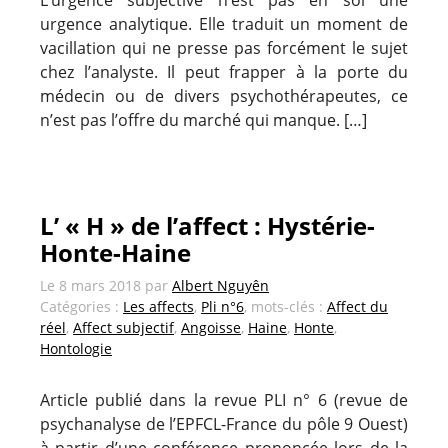
urgence analytique. Elle traduit un moment de
vacillation qui ne presse pas forcément le sujet
chez l’analyste. Il peut frapper à la porte du
médecin ou de divers psychothérapeutes, ce
n’est pas l’offre du marché qui manque. […]
L’ « H » de l’affect : Hystérie-
Honte-Haine
Le
8 mars 2018
par
Albert Nguyên
Catégories :
Les affects
,
Pli n°6
, mots-clés :
Affect du
réel
,
Affect subjectif
,
Angoisse
,
Haine
,
Honte
,
Hontologie
Article publié dans la revue PLI n° 6 (revue de
psychanalyse de l’EPFCL-France du pôle 9 Ouest)