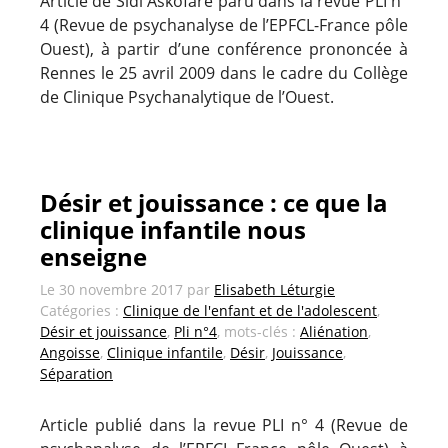
Article de Sidi Askofaré paru dans la revue PLI n°
4 (Revue de psychanalyse de l’EPFCL-France pôle
Ouest), à partir d’une conférence prononcée à
Rennes le 25 avril 2009 dans le cadre du Collège
de Clinique Psychanalytique de l’Ouest.
Désir et jouissance : ce que la
clinique infantile nous
enseigne
Le
30 novembre 2017
par
Elisabeth Léturgie
Catégories :
Clinique de l'enfant et de l'adolescent
,
Désir et jouissance
,
Pli n°4
, mots-clés :
Aliénation
,
Angoisse
,
Clinique infantile
,
Désir
,
Jouissance
,
Séparation
Article publié dans la revue PLI n° 4 (Revue de