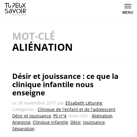
Aller
Tu
au
MENU
peux
contenu
savoir
MOT-CLÉ
ALIÉNATION
Désir et jouissance : ce que la
clinique infantile nous
enseigne
Le
30 novembre 2017
par
Elisabeth Léturgie
Catégories :
Clinique de l'enfant et de l'adolescent
,
Désir et jouissance
,
Pli n°4
, mots-clés :
Aliénation
,
Angoisse
,
Clinique infantile
,
Désir
,
Jouissance
,
Séparation