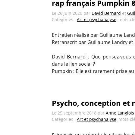
rap français Pumpkin &
Le
26 juin 2020
par
David Bernard
et
Gui
Catégories :
Art et psychanalyse
, mots-cl
Entretien réalisé par Guillaume Lan
Retranscrit par Guillaume Landry et 
David Bernard : Que pensez-vous d
dans le lien social ?
Pumpkin : Elle est rarement prise au 
Psycho, conception et 
Le
25 septembre 2018
par
Anne Langlois
Catégories :
Art et psychanalyse
, mots-cl
J’aimerais en préambule situer les