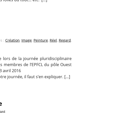
és :
Création
,
Image
,
Peinture
,
Réel
,
Regard
,
 lors de la journée pluridisciplinaire
es membres de l’EPFCL du pôle Ouest
3 avril 2016
tre journée, il faut s’en expliquer. […]
e
Pont