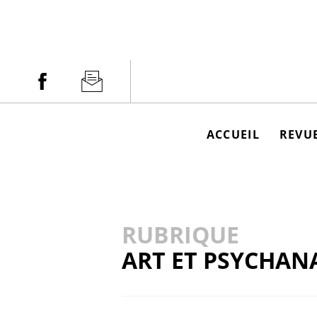
Aller
au
contenu
Facebook
Newsletter
ACCUEIL
REVUE
RUBRIQUE
ART ET PSYCHAN