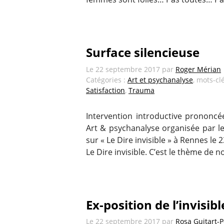
Surface silencieuse
Le
22 septembre 2017
par
Roger Mérian
Catégories :
Art et psychanalyse
, mots-cl
Satisfaction
,
Trauma
Intervention introductive prononcée
Art & psychanalyse organisée par l
sur « Le Dire invisible » à Rennes le 2
Le Dire invisible. C’est le thème de no
Ex-position de l’invisibl
Le
22 septembre 2017
par
Rosa Guitart-