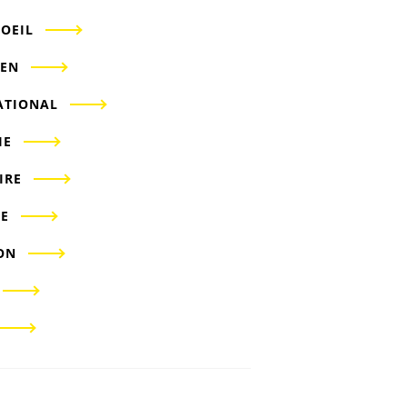
'OEIL
IEN
ATIONAL
IE
IRE
E
ON