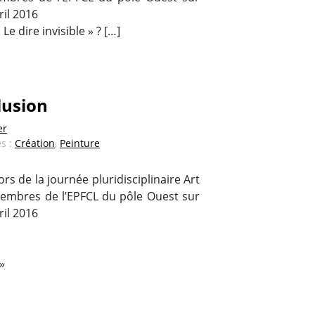
ril 2016
Le dire invisible » ? […]
lusion
er
és :
Création
,
Peinture
rs de la journée pluridisciplinaire Art
embres de l’EPFCL du pôle Ouest sur
ril 2016
.»