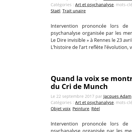
Catégories :
Art et psychanalyse
, mots-cl
Staël
,
Trait unaire
Intervention prononcée lors de l
psychanalyse organisée par les mem
Le Dire invisible » à Rennes le 23 avri
L’histoire de l’art reflète l’évolution,
Quand la voix se montr
du Cri de Munch
Le
22 septembre 2017
par
Jacques Adam
Catégories :
Art et psychanalyse
, mots-cl
Objet voix
,
Peinture
,
Réel
Intervention prononcée lors de l
psychanalyse organisée par les me