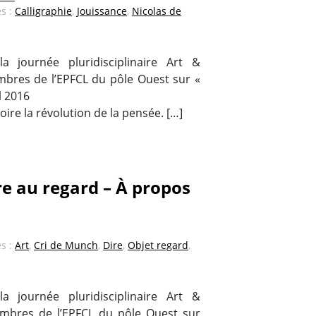
és :
Calligraphie
,
Jouissance
,
Nicolas de
a journée pluridisciplinaire Art &
bres de l’EPFCL du pôle Ouest sur «
l 2016
 voire la révolution de la pensée. […]
e au regard – À propos
és :
Art
,
Cri de Munch
,
Dire
,
Objet regard
,
a journée pluridisciplinaire Art &
mbres de l’EPFCL du pôle Ouest sur