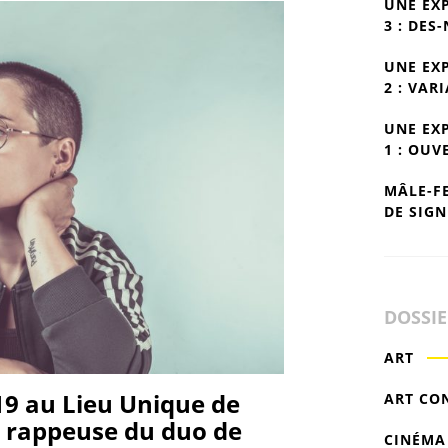
UNE EX
3 : DES
UNE EX
2 : VAR
UNE EX
1 : OUV
MÂLE-F
DE SIGN
DOSSI
ART
19 au Lieu Unique de
ART CO
 rappeuse du duo de
CINÉMA