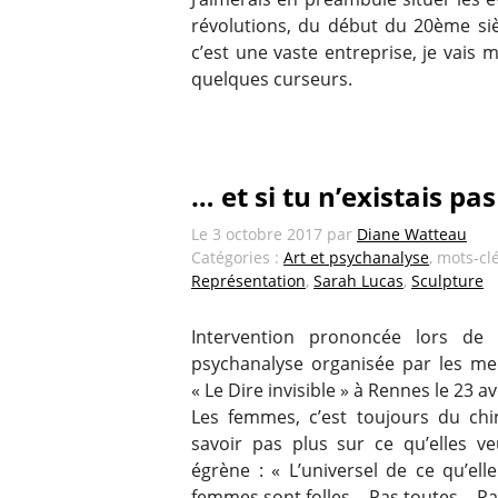
révolutions, du début du 20ème siè
c’est une vaste entreprise, je vais
quelques curseurs.
… et si tu n’existais pas
Le
3 octobre 2017
par
Diane Watteau
Catégories :
Art et psychanalyse
, mots-cl
Représentation
,
Sarah Lucas
,
Sculpture
Intervention prononcée lors de l
psychanalyse organisée par les me
« Le Dire invisible » à Rennes le 23 av
Les femmes, c’est toujours du chi
savoir pas plus sur ce qu’elles ve
égrène : « L’universel de ce qu’elle
femmes sont folles… Pas toutes… Pas