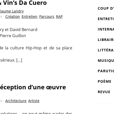
 Vin’s Da Cuero
COUP D
llaume Landry
és :
Création
,
Entretien
,
Parcours
,
RAP
ENTRET
dry et David Bernard
INTERN
Pierre Guillon
LIBRAIR
e la culture Hip-Hop et de sa place
LITTÉRA
sérieux. […]
MUSIQU
PARUTI
POÈME
réception d’une œuvre
REVUE
és :
Architecture
,
Artiste
 évolutions – on peut même parler des