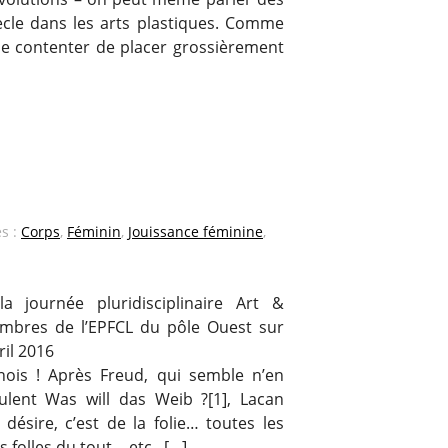
cle dans les arts plastiques. Comme
 me contenter de placer grossièrement
és :
Corps
,
Féminin
,
Jouissance féminine
,
a journée pluridisciplinaire Art &
mbres de l’EPFCL du pôle Ouest sur
ril 2016
nois ! Après Freud, qui semble n’en
ulent Was will das Weib ?[1], Lacan
 désire, c’est de la folie… toutes les
 folles du tout… etc. […]