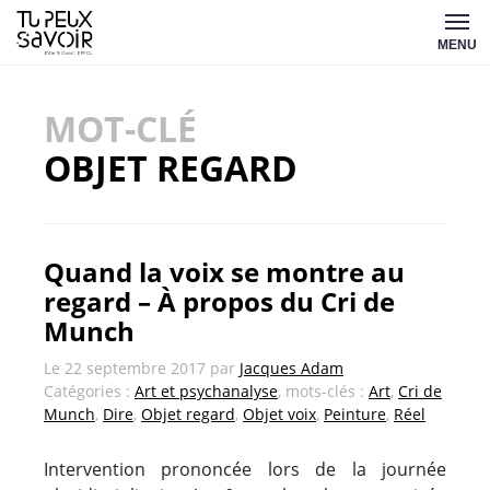
Aller
Tu
au
MENU
peux
contenu
savoir
MOT-CLÉ
OBJET REGARD
Quand la voix se montre au
regard – À propos du Cri de
Munch
Le
22 septembre 2017
par
Jacques Adam
Catégories :
Art et psychanalyse
, mots-clés :
Art
,
Cri de
Munch
,
Dire
,
Objet regard
,
Objet voix
,
Peinture
,
Réel
Intervention prononcée lors de la journée