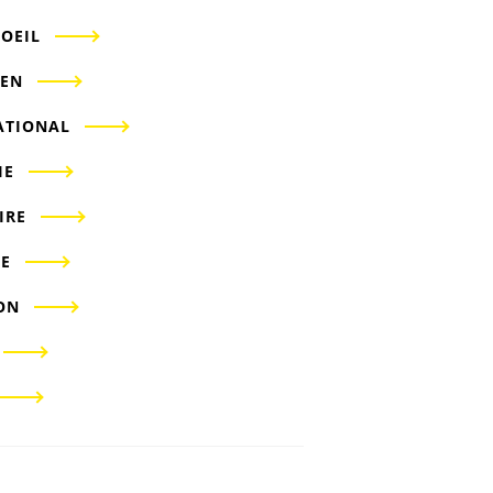
'OEIL
IEN
ATIONAL
IE
IRE
E
ON