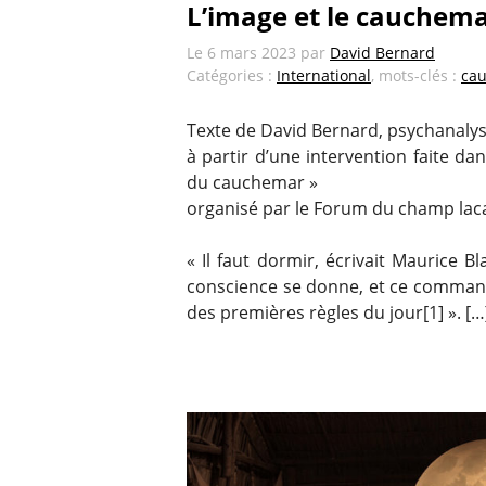
L’image et le cauchem
Le
6 mars 2023
par
David Bernard
Catégories :
International
, mots-clés :
ca
Texte de David Bernard, psychanaly
à partir d’une intervention faite da
du cauchemar »
organisé par le Forum du champ lac
« Il faut dormir, écrivait Maurice B
conscience se donne, et ce command
des premières règles du jour[1] ». […