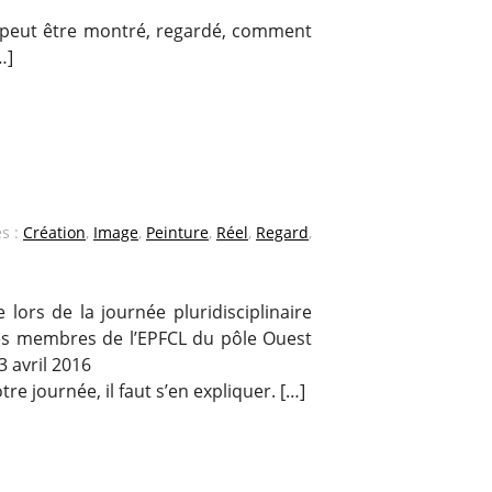
ut peut être montré, regardé, comment
…]
és :
Création
,
Image
,
Peinture
,
Réel
,
Regard
,
 lors de la journée pluridisciplinaire
es membres de l’EPFCL du pôle Ouest
3 avril 2016
tre journée, il faut s’en expliquer. […]