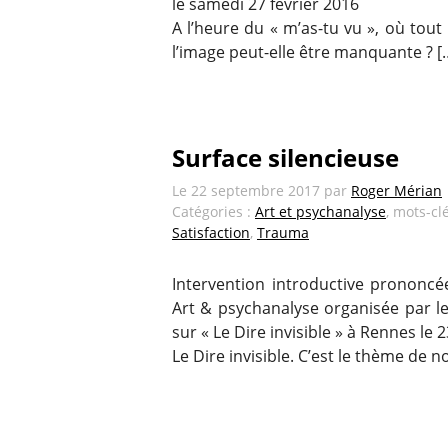
le samedi 27 février 2016
A l’heure du « m’as-tu vu », où to
l’image peut-elle être manquante ? [
Surface silencieuse
Le
22 septembre 2017
par
Roger Mérian
Catégories :
Art et psychanalyse
, mots-cl
Satisfaction
,
Trauma
Intervention introductive prononcée
Art & psychanalyse organisée par l
sur « Le Dire invisible » à Rennes le 2
Le Dire invisible. C’est le thème de no