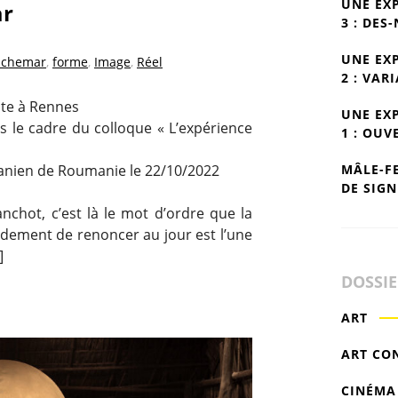
UNE EX
ar
3 : DES
UNE EX
uchemar
,
forme
,
Image
,
Réel
2 : VAR
ste à Rennes
UNE EX
ns le cadre du colloque « L’expérience
1 : OUV
MÂLE-F
anien de Roumanie le 22/10/2022
DE SIGN
lanchot, c’est là le mot d’ordre que la
ement de renoncer au jour est l’une
]
DOSSI
ART
ART CO
CINÉMA