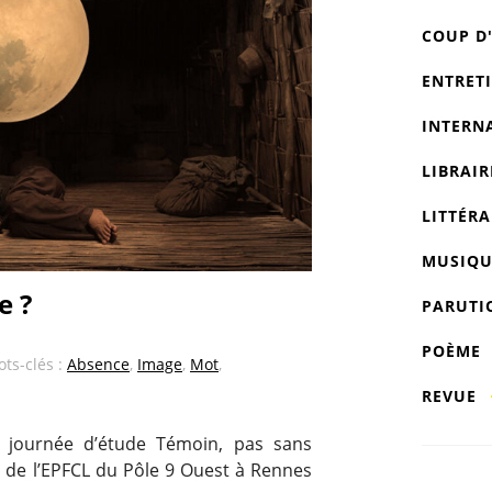
COUP D
ENTRET
INTERN
LIBRAIR
LITTÉRA
MUSIQU
e ?
PARUTI
POÈME
ots-clés :
Absence
,
Image
,
Mot
,
REVUE
a journée d’étude Témoin, pas sans
s de l’EPFCL du Pôle 9 Ouest à Rennes