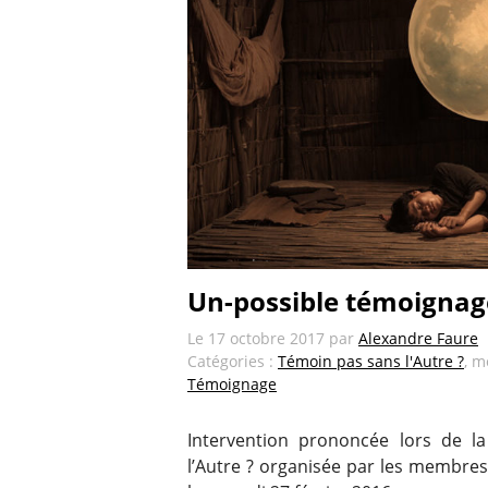
Un-possible témoignag
Le
17 octobre 2017
par
Alexandre Faure
Catégories :
Témoin pas sans l'Autre ?
, m
Témoignage
Intervention prononcée lors de l
l’Autre ? organisée par les membre