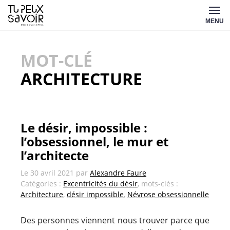
Aller
Tu
au
MENU
peux
contenu
savoir
MOT-CLÉ
ARCHITECTURE
Le désir, impossible :
l’obsessionnel, le mur et
l’architecte
Le
30 avril 2021
par
Alexandre Faure
Catégories :
Excentricités du désir
, mots-clés :
Architecture
,
désir impossible
,
Névrose obsessionnelle
Des personnes viennent nous trouver parce que