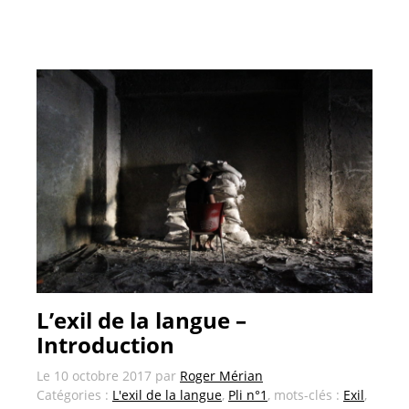
L’exil de la langue –
Introduction
Le
10 octobre 2017
par
Roger Mérian
Catégories :
L'exil de la langue
,
Pli n°1
, mots-clés :
Exil
,