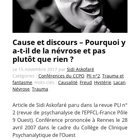
Cause et discours – Pourquoi y
a-t-il de la névrose et pas
plutôt que rien ?
Le
15 novembre 2017
par
Sidi Askofaré
Catégories :
Conférences du CCPO
,
Pli n°2
,
Trauma et
fantasme
, mots-clés :
Causalité
,
Freud
,
Hystérie
,
Lacan
,
Névrose
,
Trauma
Article de Sidi Askofaré paru dans la revue PLI n°
2 (revue de psychanalyse de l’EPFCL-France Pôle
9 Ouest). Conférence prononcée à Rennes le 28
avril 2007 dans le cadre du Collège de Clinique
Psychanalytique de l’Ouest