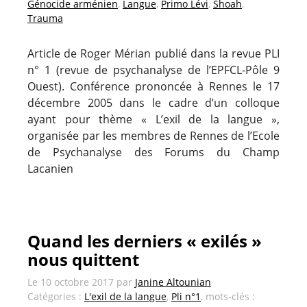
Génocide arménien
,
Langue
,
Primo Lévi
,
Shoah
,
Trauma
Article de Roger Mérian publié dans la revue PLI
n° 1 (revue de psychanalyse de l’EPFCL-Pôle 9
Ouest). Conférence prononcée à Rennes le 17
décembre 2005 dans le cadre d’un colloque
ayant pour thème « L’exil de la langue »,
organisée par les membres de Rennes de l’Ecole
de Psychanalyse des Forums du Champ
Lacanien
Quand les derniers « exilés »
nous quittent
Le
10 octobre 2017
par
Janine Altounian
Catégories :
L'exil de la langue
,
Pli n°1
, mots-clés :