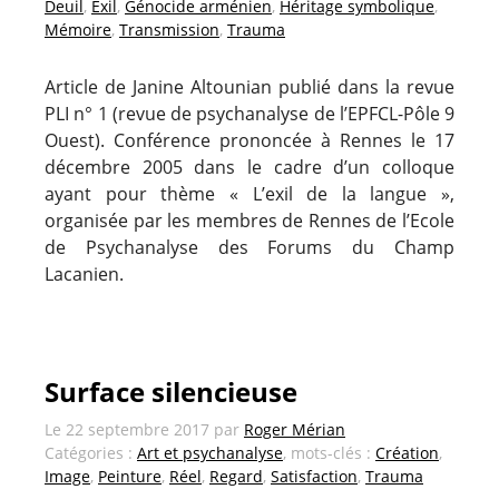
Deuil
,
Exil
,
Génocide arménien
,
Héritage symbolique
,
Mémoire
,
Transmission
,
Trauma
Article de Janine Altounian publié dans la revue
PLI n° 1 (revue de psychanalyse de l’EPFCL-Pôle 9
Ouest). Conférence prononcée à Rennes le 17
décembre 2005 dans le cadre d’un colloque
ayant pour thème « L’exil de la langue »,
organisée par les membres de Rennes de l’Ecole
de Psychanalyse des Forums du Champ
Lacanien.
Surface silencieuse
Le
22 septembre 2017
par
Roger Mérian
Catégories :
Art et psychanalyse
, mots-clés :
Création
,
Image
,
Peinture
,
Réel
,
Regard
,
Satisfaction
,
Trauma