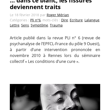
… dans ce blanc, les fissures
deviennent traits
Le
18 février 2018
par
Roger Mérian
Catégories :
Pli n°6
, mots-clés :
Dire
,
Ecriture
,
Lalangue
,
Lettre
,
Sens
,
Symptôme
,
Trauma
Article publié dans la revue PLI n° 6 (revue de
psychanalyse de l’EPFCL-France du pôle 9 Ouest),
à partir d’une intervention prononcée en
novembre 2010 à Rennes lors du séminaire
collectif « Les conditions d’une cure ».