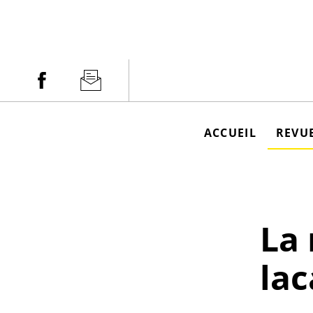
Aller
au
contenu
Facebook
Newsletter
ACCUEIL
REVUE
La 
lac