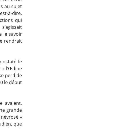
s au sujet
st-à-dire,
ctions qui
 s’agissait
e le savoir
e rendrait
onstaté le
 « l’Œdipe
 se perd de
60 le début
e avaient,
une grande
u névrosé »
eudien, que