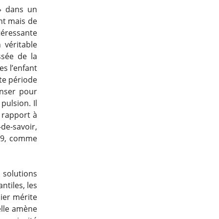
» dans un
ant mais de
téressante
 véritable
ssée de la
es l’enfant
tte période
enser pour
pulsion. Il
e rapport à
-de-savoir,
9, comme
 solutions
ntiles, les
nier mérite
elle amène