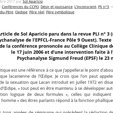
bre 2017
par
Sol Aparicio
 :
Conférences du CCPO
,
Désir et jouissance
,
L'Inconscient
,
Pli n°3
, 
du-Père
,
Oedipe
,
Père réel
,
Père symbolique
rticle de Sol Aparicio paru dans la revue PLI n° 3 
ychanalyse de l’EPFCL-France Pôle 9 Ouest). Texte 
 de la conférence prononcée au Collège Clinique d
le 17 juin 2006 et d’une intervention faite à l
Psychanalyse Sigmund Freud (EPSF) le 23 
ritique est une référence à ce que j’appellerai le point d’ab
tique lacanienne de l’Œdipe. Je crois que l’on peut appeler
de la sexuation que Lacan introduit en juillet 1972 en disa
d’Œdipe, « tout peut en être maintenu à se développer aut
lation logique de deux formules », celles qui indiquen
é homme » des êtres parlants répond à la fonction phallique
s trois années de séminaire qui précèdent la rédaction de 