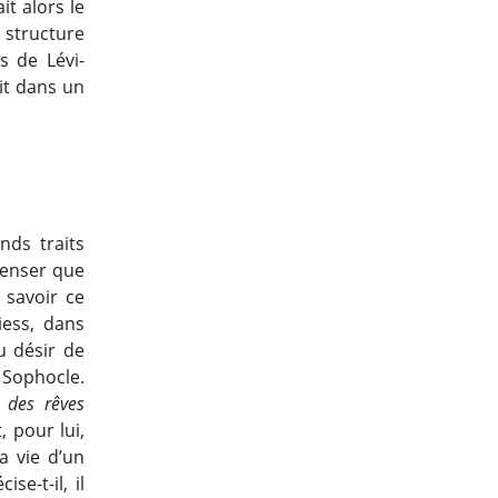
it alors le
 structure
s de Lévi-
ait dans un
nds traits
 penser que
 savoir ce
iess, dans
u désir de
 Sophocle.
n des rêves
, pour lui,
a vie d’un
se-t-il, il