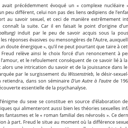
d avait précédemment évoqué un « complexe nucléaire 
n peu différent, celui non pas des liens œdipiens de l’enf
rt au savoir sexuel, et ceci de manière extrêmement in
connaît la suite. Car il en faisait le point d’origine d’un
paltung)
induit par le peu de savoir acquis sous la pou
 les réponses évasives ou mensongères de l’Autre, auxquell
n doute énergique », qu’il ne peut pourtant que taire à ce
. Freud relève ainsi le choix forcé d’un renoncement à p
l’amour, et le refoulement conséquent de ce savoir lié à la 
 alors une intrication du savoir et de la jouissance dans l
marquée par le surgissement du
Wissenstrieb
, le désir-sexuel
 retiendra, dans son séminaire
D’un Autre à l’autre
de 196
écouverte essentielle de la psychanalyse.
 l’énigme du sexe se constitue en source d’élaboration de
ques qui alimenteront aussi bien les théories sexuelles infa
les fantasmes et le « roman familial des névrosés ». Ce der
on à part. Freud le situe au moment où la différence sexu