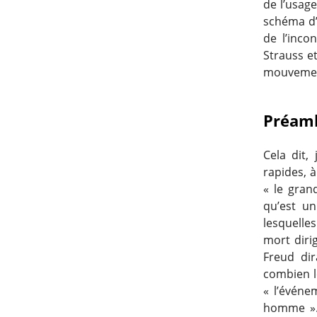
de l’usage
schéma d’
de l’inco
Strauss et
mouvement
Préamb
Cela dit,
rapides, à
« le gran
qu’est un
lesquelle
mort diri
Freud di
combien le
« l’événe
homme ». C