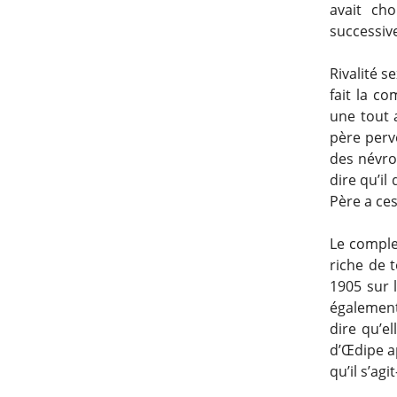
avait ch
successive
Rivalité s
fait la c
une tout 
père perv
des névros
dire qu’i
Père a ce
Le comple
riche de 
1905 sur 
également
dire qu’e
d’Œdipe ap
qu’il s’ag