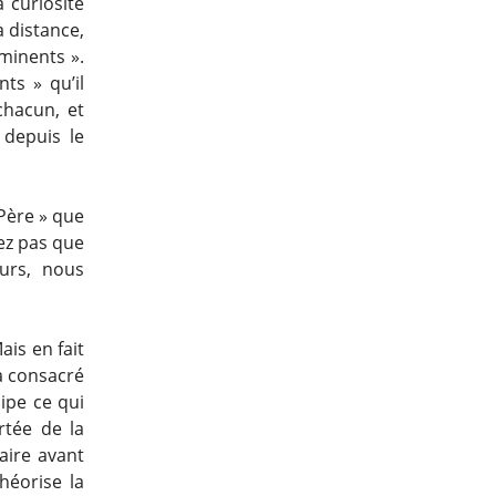
a curiosité
à distance,
minents ».
ts » qu’il
 chacun, et
 depuis le
 Père » que
ez pas que
urs, nous
is en fait
 a consacré
ipe ce qui
ortée de la
aire avant
héorise la