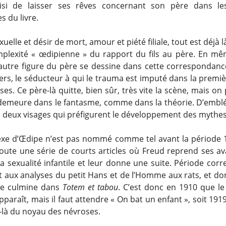
oisi de laisser ses rêves concernant son père dans les
s du livre.
exuelle et désir de mort, amour et piété filiale, tout est déjà l
omplexité « œdipienne » du rapport du fils au père. En m
autre figure du père se dessine dans cette correspondance
ers, le séducteur à qui le trauma est imputé dans la premiè
es. Ce père-là quitte, bien sûr, très vite la scène, mais on
l demeure dans le fantasme, comme dans la théorie. D’emblé
s deux visages qui préfigurent le développement des mythes 
xe d’Œdipe n’est pas nommé comme tel avant la période 
toute une série de courts articles où Freud reprend ses a
la sexualité infantile et leur donne une suite. Période cor
 aux analyses du petit Hans et de l’Homme aux rats, et do
lle culmine dans
Totem et tabou
. C’est donc en 1910 que l
paraît, mais il faut attendre « On bat un enfant », soit 1919
it-là du noyau des névroses.