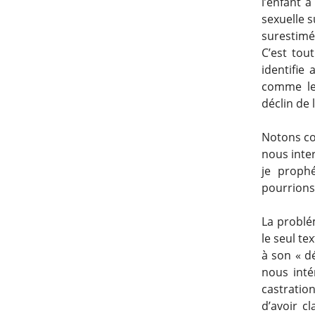
l’enfant à
sexuelle s
surestimé
C’est tou
identifie 
comme le 
déclin de l
Notons com
nous inte
je proph
pourrions
La problé
le seul te
à son « d
nous intér
castratio
d’avoir c