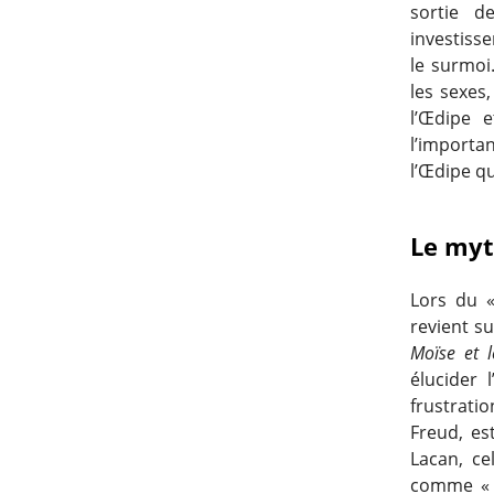
sortie d
investisse
le surmoi
les sexes
l’Œdipe 
l’importan
l’Œdipe qu
Le myth
Lors du «
revient s
Moïse et 
élucider 
frustrati
Freud, e
Lacan, ce
comme « s