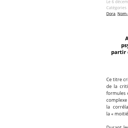
Le
6 décem
Catégories
Dora
,
Nom-
A
ps
partir
Ce titre c
de la cri
formules 
complexe 
la corré
la « moiti
Durant le