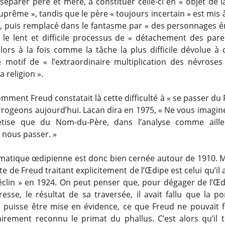
 séparer père et mère, à constituer celle-ci en « objet de l
uprême », tandis que le père « toujours incertain » est mis 
, puis remplacé dans le fantasme par « des personnages é
t le lent et difficile processus de « détachement des paren
alors à la fois comme la tâche la plus difficile dévolue à
motif de « l’extraordinaire multiplication des névroses
a religion ».
ment Freud constatait là cette difficulté à « se passer du
rrogeons aujourd’hui. Lacan dira en 1975, « Ne vous imagin
étise que du Nom-du-Père, dans l’analyse comme aille
 nous passer. »
matique œdipienne est donc bien cernée autour de 1910. Ma
xte de Freud traitant explicitement de l’Œdipe est celui qu’il
éclin » en 1924. On peut penser que, pour dégager de l’Œd
esse, le résultat de sa traversée, il avait fallu que la p
n puisse être mise en évidence, ce que Freud ne pouvait f
lairement reconnu le primat du phallus. C’est alors qu’il t