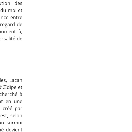
ution des
l du moi et
ence entre
 regard de
oment-là,
ersalité de
les, Lacan
d’Œdipe et
 cherché à
ant en une
, créé par
st, selon
 au surmoi
mé devient