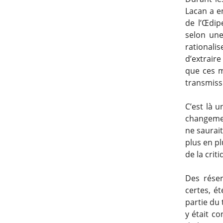
Lacan a e
de l’Œdi
selon une
rationali
d’extraire
que ces m
transmissi
C’est là 
changemen
ne saurait
plus en pl
de la crit
Des réser
certes, é
partie du 
y était co