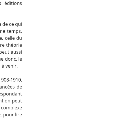
 éditions
à de ce qui
ême temps,
, celle du
re théorie
 peut aussi
e donc, le
à venir.
1908-1910,
vancées de
respondant
nt on peut
e complexe
, pour lire