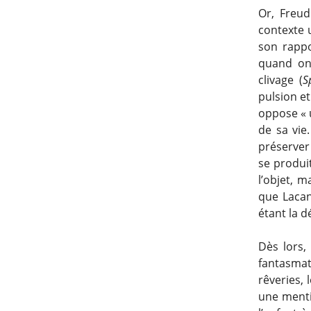
Or, Freu
contexte u
son rappo
quand on 
clivage (
S
pulsion et
oppose « u
de sa vie
préserver 
se produit
l’objet, 
que Lacan
étant la d
Dès lors,
fantasmati
rêveries, 
une menti