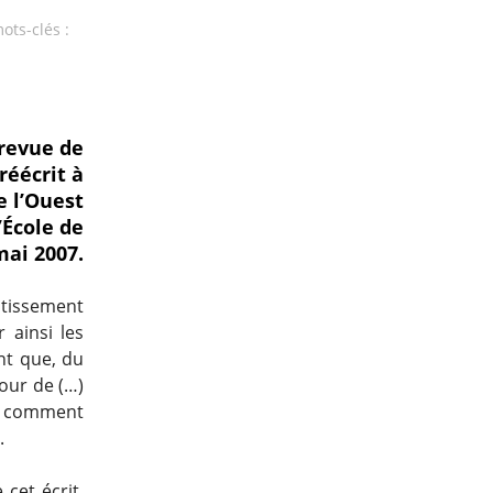
mots-clés :
(revue de
réécrit à
e l’Ouest
’École de
mai 2007.
outissement
 ainsi les
nt que, du
our de (…)
t comment
.
cet écrit,