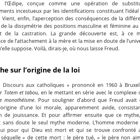
e l’Œdipe, conçue comme une opération de substit
ments incestueux par les identifications constituant l’idéa
. Vient, enfin, l’aperception des conséquences de la différ
, de la dissymétrie des positions masculine et féminine au
et de la castration. La grande découverte est, à ce m
ce de l’attachement à la mère et la mise en doute de l’univ
’elle suppose. Voilà, dirais-je, où nous laisse Freud.
e sur l’origine de la loi
 Discours aux catholiques » prononcé en 1960 à Bruxel
ur
Totem et tabou
, en le mettant en série avec le complexe 
le monothéisme
. Pour souligner d’abord que Freud avait
l’origine d’une loi morale, apparemment avide, consist
on de jouissance. Et pour affirmer ensuite que ce mythe
st sans doute le seul mythe moderne. L’homme moderne e
lui pour qui Dieu est mort et qui se trouve confronté
équelle » de cette mort : le père tué, « le père non ai