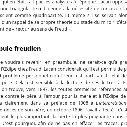
 qui en était fait par les analystes à l’époque. Lacan opposa
une triangularité œdipienne à la nécessité de concevoir la
nscient comme quadripartite. Et même s’il se servait alor
 d’un rappel de sa propre théorie du stade du miroir, c’ét
 de « retour au sens de Freud ».
ule freudien
 je voudrais revenir, en préambule, ne serait-ce qu’à gra
 l’Œdipe chez Freud. Lacan considérait qu’il est permis de
d problème personnel d’où Freud est parti » est celui de
 père. Cela est sensible à la lecture de ses lettres à Fl
s on trouve, vers 1897, les toutes premières références a
gé contre le père, à l’amour pour la mère et à l’Œdipe de
ra clairement dans sa préface de 1908 à
L’interprétatio
 décès de son père, en octobre 1896, l’avait affecté : c’est
ment le plus important, la perte la plus poignante dans l
’est pourquoi, afin de ne pas en effacer les traces, préci