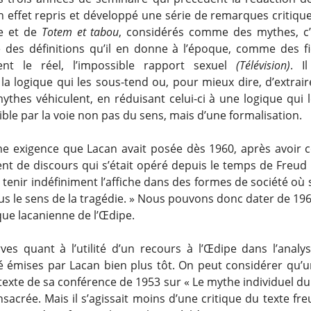
n effet repris et développé une série de remarques critique
pe et de
Totem et tabou
, considérés comme des mythes, c’e
 des définitions qu’il en donne à l’époque, comme des fi
sent le réel, l’impossible rapport sexuel
(Télévision)
. Il
 la logique qui les sous-tend ou, pour mieux dire, d’extrair
ythes véhiculent, en réduisant celui-ci à une logique qui l
ble par la voie non pas du sens, mais d’une formalisation.
une exigence que Lacan avait posée dès 1960, après avoir c
t de discours qui s’était opéré depuis le temps de Freud :
 tenir indéfiniment l’affiche dans des formes de société où
us le sens de la tragédie. » Nous pouvons donc dater de 19
ique lacanienne de l’Œdipe.
ves quant à l’utilité d’un recours à l’Œdipe dans l’analys
té émises par Lacan bien plus tôt. On peut considérer qu’
texte de sa conférence de 1953 sur « Le mythe individuel d
nsacrée. Mais il s’agissait moins d’une critique du texte fr