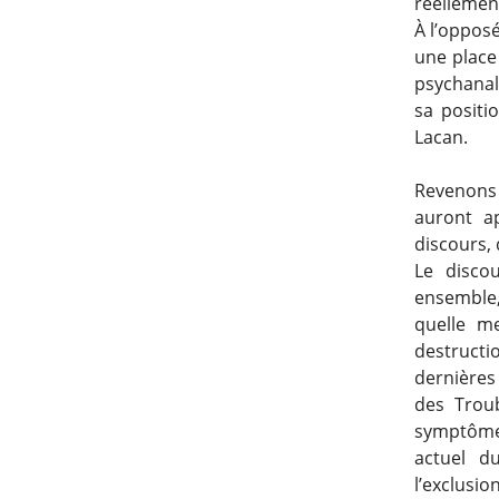
réellement
À l’opposé
une place 
psychanaly
sa positio
Lacan.
Revenons à
auront ap
discours, 
Le disco
ensemble
quelle m
destructio
dernières
des Trou
symptômes
actuel d
l’exclusio