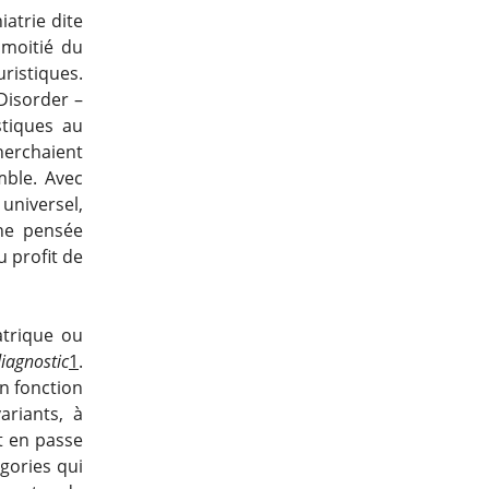
atrie dite
 moitié du
ristiques.
Disorder –
stiques au
herchaient
mble. Avec
universel,
une pensée
u profit de
atrique ou
iagnostic
1
.
en fonction
ariants, à
st en passe
égories qui