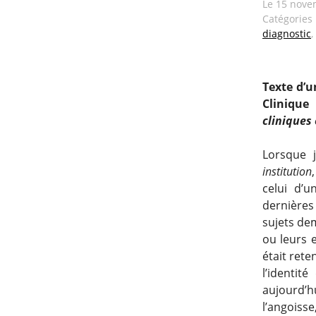
Le
15 nove
Catégories
diagnostic
,
Texte d’u
Clinique
cliniques 
Lorsque j
institution
celui d’
dernières 
sujets de
ou leurs 
était rete
l’identit
aujourd’hu
l’angoisse