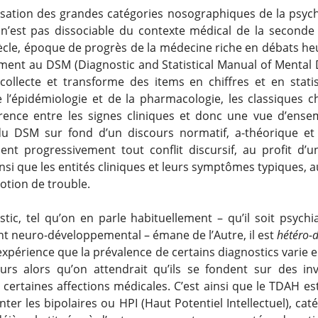
isation des grandes catégories nosographiques de la psychi
 n’est pas dissociable du contexte médical de la seconde
ècle, époque de progrès de la médecine riche en débats heu
ment au DSM (Diagnostic and Statistical Manual of Mental 
collecte et transforme des items en chiffres et en stati
e l’épidémiologie et de la pharmacologie, les classiques c
ence entre les signes cliniques et donc une vue d’ense
 du DSM sur fond d’un discours normatif, a-théorique et 
sent progressivement tout conflit discursif, au profit d’
nsi que les entités cliniques et leurs symptômes typiques, a
otion de trouble.
stic, tel qu’on en parle habituellement – qu’il soit psychi
t neuro-développemental – émane de l’Autre, il est
hétéro-d
expérience que la prévalence de certains diagnostics varie 
urs alors qu’on attendrait qu’ils se fondent sur des inv
e certaines affections médicales. C’est ainsi que le TDAH e
ter les bipolaires ou HPI (Haut Potentiel Intellectuel), cat