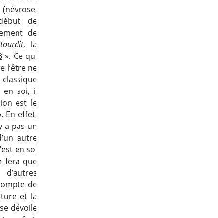
 (névrose,
 début de
cement de
étourdit
, la
8
». Ce qui
e l’être ne
e classique
en soi, il
ion est le
 En effet,
’y a pas un
’un autre
’est en soi
ne fera que
d’autres
e compte de
cture et la
 se dévoile