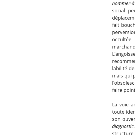
nommer-à
social pe
déplacem
fait bouch
perversio
occultée
marchandi
L’angois
recommence
labilité 
mais qui 
l’obsoles
faire poin
La voie an
toute iden
son ouvert
diagnostic
structure