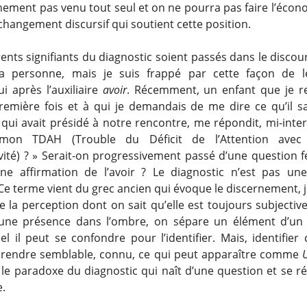
inement pas venu tout seul et on ne pourra pas faire l’écon
changement discursif qui soutient cette position.
ents signifiants du diagnostic soient passés dans le disco
a personne, mais je suis frappé par cette façon de le
i après l’auxiliaire
avoir
. Récemment, un enfant que je r
remière fois et à qui je demandais de me dire ce qu’il sa
ui avait présidé à notre rencontre, me répondit, mi-inter
mon TDAH (Trouble du Déficit de l’Attention avec
vité) ? » Serait-on progressivement passé d’une question 
une affirmation de l’avoir ? Le diagnostic n’est pas un
Ce terme vient du grec ancien qui évoque le discernement, 
e la perception dont on sait qu’elle est toujours subjective
 une présence dans l’ombre, on sépare un élément d’un
l il peut se confondre pour l’identifier. Mais, identifier 
, rendre semblable, connu, ce qui peut apparaître comme
t le paradoxe du diagnostic qui naît d’une question et se r
e.