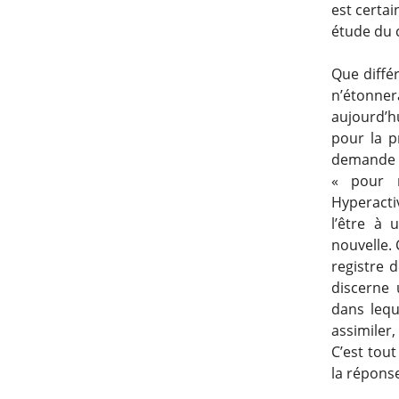
est certa
étude du 
Que différ
n’étonner
aujourd’hu
pour la p
demande q
« pour 
Hyperacti
l’être à 
nouvelle. 
registre d
discerne
dans leque
assimiler
C’est tou
la répons