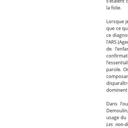
s’étaient
la folie.
Lorsque j
que ce qua
ce diagnos
l’ARS (Ag
de l’enf
confirma
l’essentia
parole. O
composan
disparaîtr
dominent 
Dans l’o
Demoulin,
usage du 
Les non-d