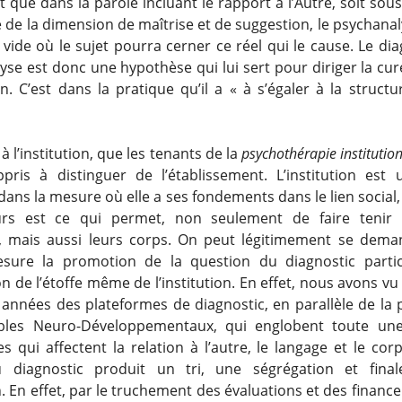
 que dans la parole incluant le rapport à l’Autre, soit sous
 de la dimension de maîtrise et de suggestion, le psychanal
vide où le sujet pourra cerner ce réel qui le cause. Le di
se est donc une hypothèse qui lui sert pour diriger la cur
n. C’est dans la pratique qu’il a « à s’égaler à la structu
 l’institution, que les tenants de la
psychothérapie institution
pris à distinguer de l’établissement. L’institution est 
dans la mesure où elle a ses fondements dans le lien social,
urs est ce qui permet, non seulement de faire tenir l
, mais aussi leurs corps. On peut légitimement se dema
esure la promotion de la question du diagnostic partic
n de l’étoffe même de l’institution. En effet, nous avons vu 
 années des plateformes de diagnostic, en parallèle de la
bles Neuro-Développementaux, qui englobent toute une
 qui affectent la relation à l’autre, le langage et le corp
u diagnostic produit un tri, une ségrégation et fina
n. En effet, par le truchement des évaluations et des financ