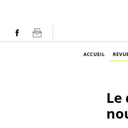
Aller
au
contenu
Facebook
Newsletter
ACCUEIL
REVUE
Le 
nou