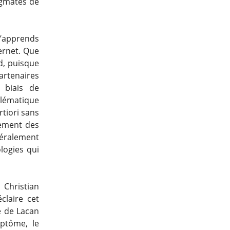
igmates de
 j’apprends
ternet. Que
rd, puisque
artenaires
 biais de
lématique
rtiori sans
cement des
éralement
ologies qui
 Christian
claire cet
re de Lacan
ptôme, le