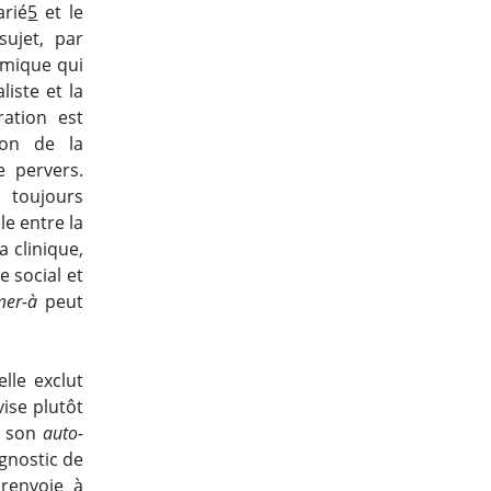
arié
5
et le
sujet, par
nymique qui
liste et la
ration est
ion de la
e pervers.
 toujours
le entre la
a clinique,
 social et
er-à
peut
elle exclut
vise plutôt
ir son
auto-
gnostic de
 renvoie à