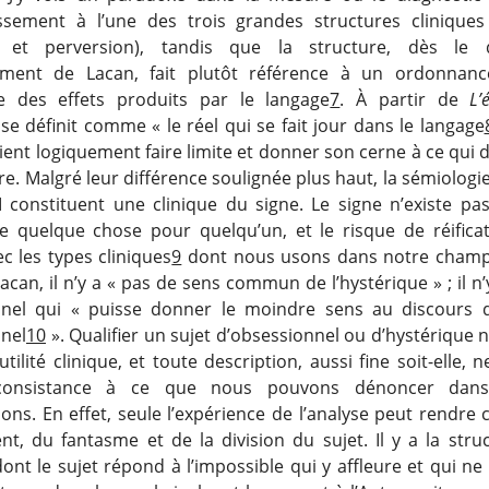
tissement à l’une des trois grandes structures cliniques
 et perversion), tandis que la structure, dès le
nement de Lacan, fait plutôt référence à un ordonnan
e des effets produits par le langage
7
. À partir de
L’
se définit comme « le réel qui se fait jour dans le langage
nt logiquement faire limite et donner son cerne à ce qui d
re. Malgré leur différence soulignée plus haut, la sémiologi
 constituent une clinique du signe. Le signe n’existe pas 
e quelque chose pour quelqu’un, et le risque de réificat
 les types cliniques
9
dont nous usons dans notre champ.
acan, il n’y a « pas de sens commun de l’hystérique » ; il n
nnel qui « puisse donner le moindre sens au discours d
nel
10
». Qualifier un sujet d’obsessionnel ou d’hystérique n
tilité clinique, et toute description, aussi fine soit-elle, 
consistance à ce que nous pouvons dénoncer dans 
tions. En effet, seule l’expérience de l’analyse peut rendr
ent, du fantasme et de la division du sujet. Il y a la stru
nt le sujet répond à l’impossible qui y affleure et qui ne