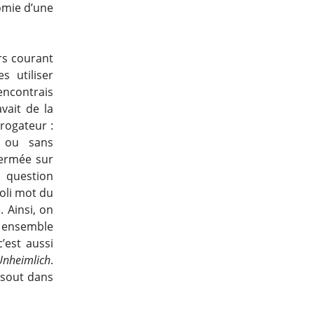
omie d’une
urs courant
s utiliser
encontrais
vait de la
rogateur :
 ou sans
fermée sur
e question
joli mot du
. Ainsi, on
 ensemble
c’est aussi
Unheimlich
.
ésout dans