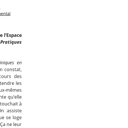
,
ental
e l’Espace
,
Pratiques
liniques en
un constat,
cours des
ntendre les
 eux-mêmes
te qu’elle
 touchait à
n assiste
que se loge
 Ça ne leur