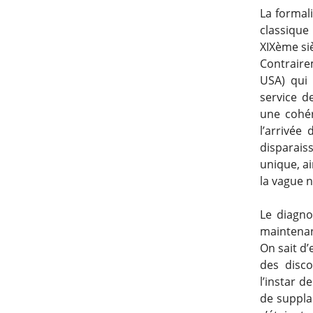
La formal
classique
XIXème si
Contraire
USA) qui 
service d
une cohér
l’arrivée
disparais
unique, ai
la vague n
Le diagno
maintenan
On sait d’
des disco
l’instar d
de supplan