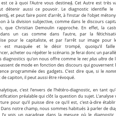
est ce à quoi l’Autre vous destine
4
. Cet Autre est très v
ut détenir aussi ce pouvoir. Le diagnostic identifie le 
ent
6
, et peut faire point d’arrêt, à l’instar de l’objet méto
on à la division subjective, comme dans le discours capita
n, que Christian Demoulin rapproche. En effet, la cast
 dans un cas comme dans l’autre, par la fétichisat
se pour le capitaliste, et par l’arrêt sur image pour l
se est masquée et le désir trompé, quoiqu’il faille
r, acheter ou répéter le scénario. Je ferai donc un parallè
des diagnostics qu’on nous offre comme le
nec plus ultra
de l
passent de mode en fonction des discours qui gouvernent le
cence programmée des gadgets. C’est dire que, si le
nomm
t de capiton, il peut aussi être révoqué.
alytique, c’est l’envers de l’hétéro-diagnostic, en tant qu’
tification préalable qui clôt la question du sujet. L’analyse 
ure pour qu’il puisse dire ce qu’il est, c’est-à-dire établ
. Dans notre champ, nous sommes habitués à parler de dia
. J’y vois un paradoxe dans la mesure où le diagnostic