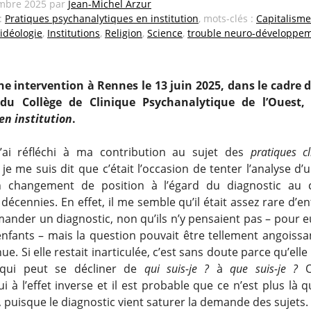
mbre 2025
par
Jean-Michel Arzur
 :
Pratiques psychanalytiques en institution
, mots-clés :
Capitalisme
idéologie
,
Institutions
,
Religion
,
Science
,
trouble neuro-développem
ne intervention à Rennes le 13 juin 2025, dans le cadre d
 du Collège de Clinique Psychanalytique de l’Ouest
en institution
.
’ai réfléchi à ma contribution au sujet des
pratiques c
, je me suis dit que c’était l’occasion de tenter l’analyse d’
un changement de position à l’égard du diagnostic au 
décennies. En effet, il me semble qu’il était assez rare d’e
mander un diagnostic, non qu’ils n’y pensaient pas – pour
enfants – mais la question pouvait être tellement angoissan
nue. Si elle restait inarticulée, c’est sans doute parce qu’elle
é qui peut se décliner de
qui suis-je ?
à
que suis-je ?
O
i à l’effet inverse et il est probable que ce n’est plus là 
, puisque le diagnostic vient saturer la demande des sujets.