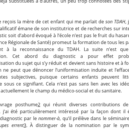
 déjà substituées à d’autres, un peu trop connotées des st
e reçois la mère de cet enfant qui me parlait de
son TDAH
,
lificatif émane de son institutrice et de recherches sur in
tic soit d’abord évoqué à l’école n’est pas le fruit du hasa
ence Régionale de Santé) promeut la formation de tous les p
ant à la reconnaissance du TDAH. La suite n’est que
tion. Cet abord du diagnostic a pour effet prob
lisation du sujet qui s’y réduit et devient sans histoire et à fo
n ne peut que dénoncer l’uniformisation induite et l’effa
tes subjectives, puisque certains enfants peuvent litt
e sous ce signifiant. Cela n’est pas sans lien avec les idé
actuellement le champ du médico-social et du sanitaire.
uvrage posthume
2
qui réunit diverses contributions de
 j’ai été particulièrement intéressé par la façon dont il é
diagnostic par le
nommer-à
, qu’il prélève dans le séminai
upes errent
3
. À distinguer de la nomination par le sym