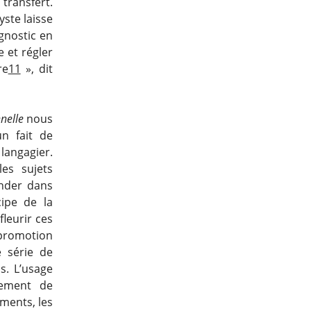
 transfert.
yste laisse
agnostic en
e et régler
re
11
», dit
nelle
nous
un fait de
 langagier.
es sujets
nder dans
ipe de la
fleurir ces
 promotion
 série de
s. L’usage
lement de
ements, les