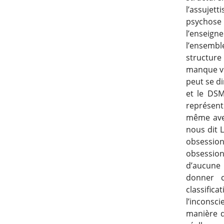
l’assujet
psychose
l’enseig
l’ensembl
structure 
manque vie
peut se di
et le DSM
représent
même avec
nous dit L
obsessio
obsession
d’aucune u
donner 
classifica
l’inconsci
manière do